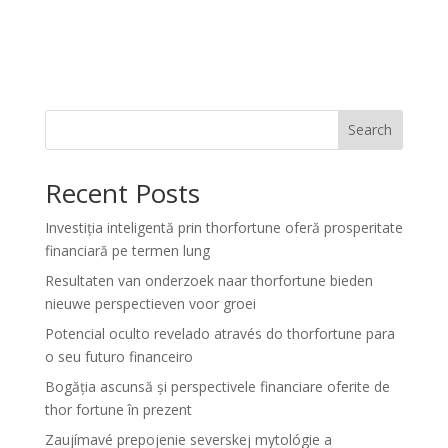
Search
Recent Posts
Investiția inteligentă prin thorfortune oferă prosperitate
financiară pe termen lung
Resultaten van onderzoek naar thorfortune bieden
nieuwe perspectieven voor groei
Potencial oculto revelado através do thorfortune para
o seu futuro financeiro
Bogăția ascunsă și perspectivele financiare oferite de
thor fortune în prezent
Zaujímavé prepojenie severskej mytológie a