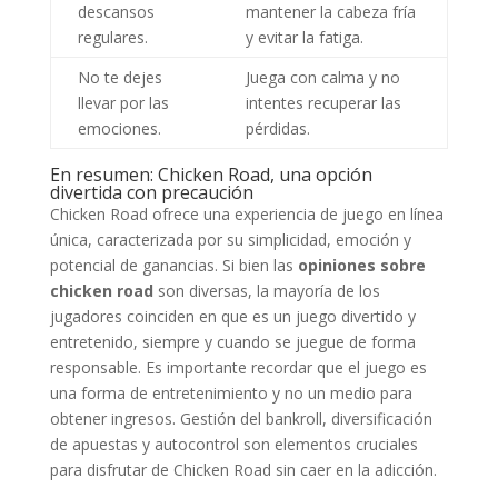
descansos
mantener la cabeza fría
regulares.
y evitar la fatiga.
No te dejes
Juega con calma y no
llevar por las
intentes recuperar las
emociones.
pérdidas.
En resumen: Chicken Road, una opción
divertida con precaución
Chicken Road ofrece una experiencia de juego en línea
única, caracterizada por su simplicidad, emoción y
potencial de ganancias. Si bien las
opiniones sobre
chicken road
son diversas, la mayoría de los
jugadores coinciden en que es un juego divertido y
entretenido, siempre y cuando se juegue de forma
responsable. Es importante recordar que el juego es
una forma de entretenimiento y no un medio para
obtener ingresos. Gestión del bankroll, diversificación
de apuestas y autocontrol son elementos cruciales
para disfrutar de Chicken Road sin caer en la adicción.