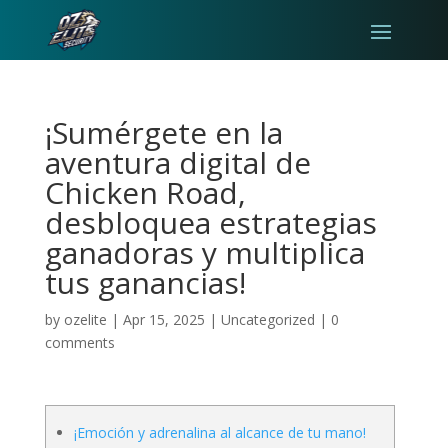
¡Sumérgete en la
aventura digital de
Chicken Road,
desbloquea estrategias
ganadoras y multiplica
tus ganancias!
by
ozelite
|
Apr 15, 2025
|
Uncategorized
|
0
comments
¡Emoción y adrenalina al alcance de tu mano!