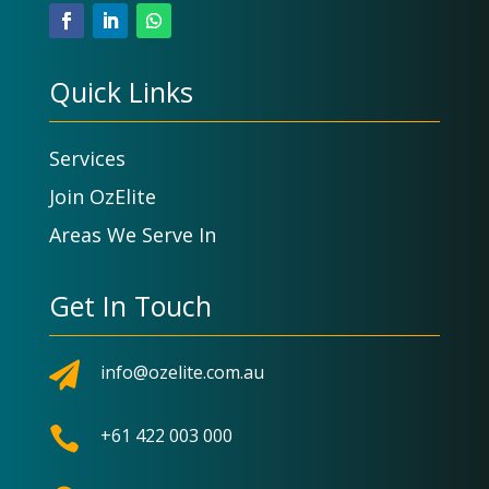
Quick Links
Services
Join OzElite
Areas We Serve In
Get In Touch

info@ozelite.com.au

+61 422 003 000