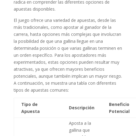
radica en comprender las diferentes opciones de
apuestas disponibles.
El juego ofrece una variedad de apuestas, desde las
más tradicionales, como apostar al ganador de la
carrera, hasta opciones más complejas que involucran
la posibilidad de que una gallina llegue en una
determinada posición o que varias gallinas terminen en
un orden específico. Para los apostadores más
experimentados, estas opciones pueden resultar muy
atractivas, ya que ofrecen mayores beneficios
potenciales, aunque también implican un mayor riesgo.
A continuación, se muestra una tabla con diferentes
tipos de apuestas comunes:
Tipo de
Beneficio
Descripción
Apuesta
Potencial
Aposta a la
gallina que