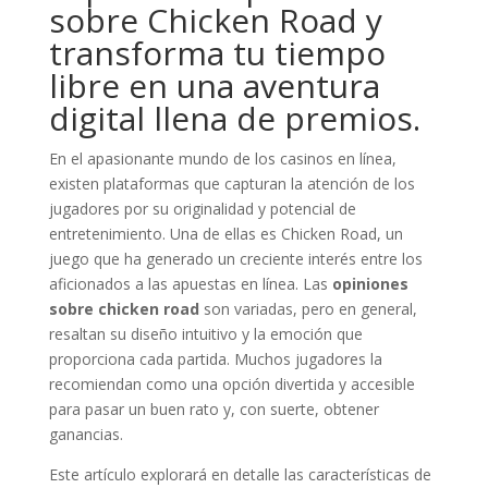
sobre Chicken Road y
transforma tu tiempo
libre en una aventura
digital llena de premios.
En el apasionante mundo de los casinos en línea,
existen plataformas que capturan la atención de los
jugadores por su originalidad y potencial de
entretenimiento. Una de ellas es Chicken Road, un
juego que ha generado un creciente interés entre los
aficionados a las apuestas en línea. Las
opiniones
sobre chicken road
son variadas, pero en general,
resaltan su diseño intuitivo y la emoción que
proporciona cada partida. Muchos jugadores la
recomiendan como una opción divertida y accesible
para pasar un buen rato y, con suerte, obtener
ganancias.
Este artículo explorará en detalle las características de