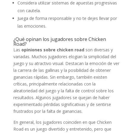
Considera utilizar sistemas de apuestas progresivas
con cautela.
Juega de forma responsable y no te dejes llevar por
las emociones.
¿Qué opinan los jugadores sobre Chicken
Road?
Las
opiniones sobre chicken road
son diversas y
variadas. Muchos jugadores elogian la simplicidad del
juego y su atractivo visual. Destacan la emoción de ver
la carrera de las gallinas y la posibilidad de obtener
ganancias rápidas. Sin embargo, también existen
críticas, principalmente relacionadas con la
aleatoriedad del juego y la falta de control sobre los
resultados. Algunos jugadores se quejan de haber
experimentado pérdidas significativas y de sentirse
frustrados por la falta de ganancias.
En general, los jugadores coinciden en que Chicken
Road es un juego divertido y entretenido, pero que