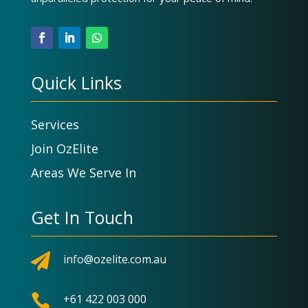
Quick Links
Services
Join OzElite
Areas We Serve In
Get In Touch

info@ozelite.com.au

+61 422 003 000