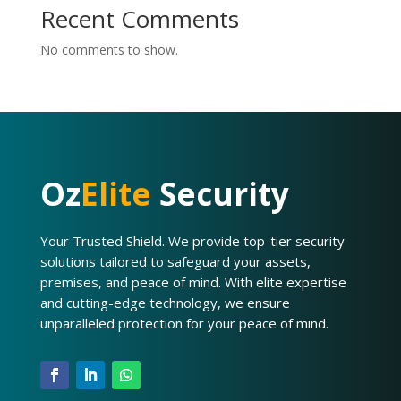
Recent Comments
No comments to show.
Oz
Elite
Security
Your Trusted Shield. We provide top-tier security
solutions tailored to safeguard your assets,
premises, and peace of mind. With elite expertise
and cutting-edge technology, we ensure
unparalleled protection for your peace of mind.