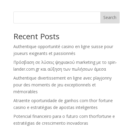
Search
Recent Posts
Authentique opportunité casino en ligne suisse pour
joueurs exigeants et passionnés
Πρόσβαση σε λύσεις ψηφιακού marketing με το spin-
lander.com.gr και αύξηση των πωλήσεων άμεσα
Authentique divertissement en ligne avec playjonny
pour des moments de jeu exceptionnels et
mémorables
Atraente oportunidade de ganhos com thor fortune
casino e estratégias de apostas inteligentes
Potencial financeiro para o futuro com thorfortune e
estratégias de crescimento inovadoras