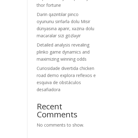
thor fortune
Dərin qazıntılar pinco
oyununu sirrlərlə dolu Misir
dünyasına aparır, xəzinə dolu
macəralar sizi gözləyir
Detailed analysis revealing
plinko game dynamics and
maximizing winning odds
e
Curiosidade divertida chicken
road demo explora reflexos e
esquiva de obstáculos
desafiadora
Recent
Comments
No comments to show.