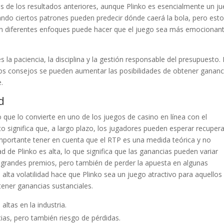
es de los resultados anteriores, aunque Plinko es esencialmente un j
cando ciertos patrones pueden predecir dónde caerá la bola, pero est
on diferentes enfoques puede hacer que el juego sea más emocionant
 es la paciencia, la disciplina y la gestión responsable del presupuesto.
estos consejos se pueden aumentar las posibilidades de obtener gananc
e.
d
o que lo convierte en uno de los juegos de casino en línea con el
 significa que, a largo plazo, los jugadores pueden esperar recupera
mportante tener en cuenta que el RTP es una medida teórica y no
ad de Plinko es alta, lo que significa que las ganancias pueden variar
er grandes premios, pero también de perder la apuesta en algunas
alta volatilidad hace que Plinko sea un juego atractivo para aquellos
tener ganancias sustanciales.
ltas en la industria.
cias, pero también riesgo de pérdidas.