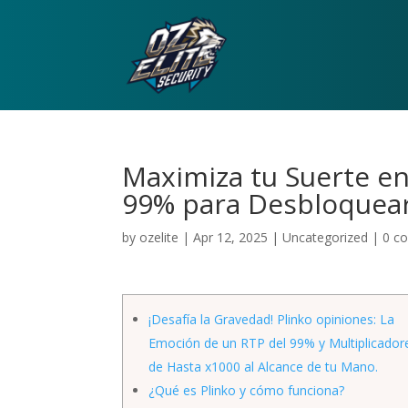
Maximiza tu Suerte en
99% para Desbloquea
by
ozelite
|
Apr 12, 2025
|
Uncategorized
|
0 c
¡Desafía la Gravedad! Plinko opiniones: La
Emoción de un RTP del 99% y Multiplicador
de Hasta x1000 al Alcance de tu Mano.
¿Qué es Plinko y cómo funciona?