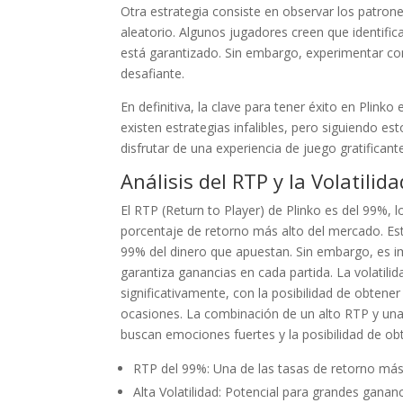
Otra estrategia consiste en observar los patron
aleatorio. Algunos jugadores creen que identifi
está garantizado. Sin embargo, experimentar c
desafiante.
En definitiva, la clave para tener éxito en Plinko
existen estrategias infalibles, pero siguiendo 
disfrutar de una experiencia de juego gratificant
Análisis del RTP y la Volatilida
El RTP (Return to Player) de Plinko es del 99%, l
porcentaje de retorno más alto del mercado. Esto
99% del dinero que apuestan. Sin embargo, es i
garantiza ganancias en cada partida. La volatilid
significativamente, con la posibilidad de obten
ocasiones. La combinación de un alto RTP y una 
buscan emociones fuertes y la posibilidad de ob
RTP del 99%: Una de las tasas de retorno más a
Alta Volatilidad: Potencial para grandes ganan