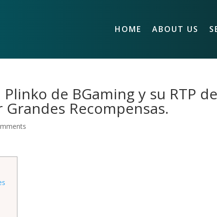
HOME
ABOUT US
S
 Plinko de BGaming y su RTP de
r Grandes Recompensas.
omments
es