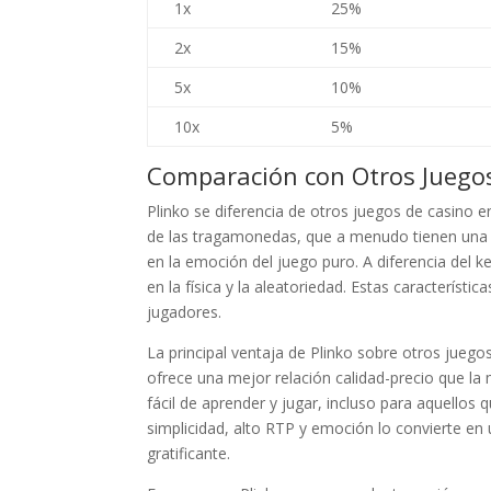
1x
25%
2x
15%
5x
10%
10x
5%
Comparación con Otros Juego
Plinko se diferencia de otros juegos de casino en
de las tragamonedas, que a menudo tienen una g
en la emoción del juego puro. A diferencia del k
en la física y la aleatoriedad. Estas característ
jugadores.
La principal ventaja de Plinko sobre otros juego
ofrece una mejor relación calidad-precio que la 
fácil de aprender y jugar, incluso para aquello
simplicidad, alto RTP y emoción lo convierte en
gratificante.