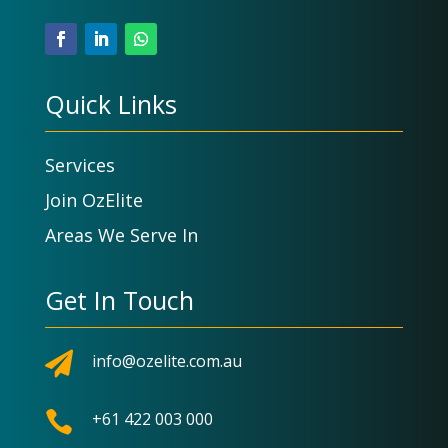
Quick Links
Services
Join OzElite
Areas We Serve In
Get In Touch

info@ozelite.com.au

+61 422 003 000