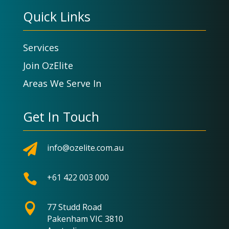
Quick Links
Services
Join OzElite
Areas We Serve In
Get In Touch

info@ozelite.com.au

+61 422 003 000

77 Studd Road
Pakenham VIC 3810