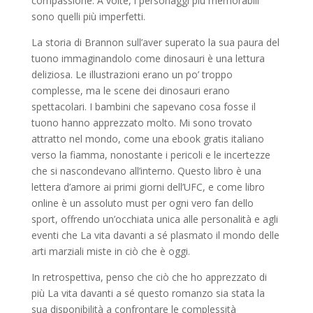
compassione. A volte, i personaggi più memorabili
sono quelli più imperfetti.
La storia di Brannon sull’aver superato la sua paura del
tuono immaginandolo come dinosauri è una lettura
deliziosa. Le illustrazioni erano un po’ troppo
complesse, ma le scene dei dinosauri erano
spettacolari. I bambini che sapevano cosa fosse il
tuono hanno apprezzato molto. Mi sono trovato
attratto nel mondo, come una ebook gratis italiano
verso la fiamma, nonostante i pericoli e le incertezze
che si nascondevano all’interno. Questo libro è una
lettera d’amore ai primi giorni dell’UFC, e come libro
online è un assoluto must per ogni vero fan dello
sport, offrendo un’occhiata unica alle personalità e agli
eventi che La vita davanti a sé plasmato il mondo delle
arti marziali miste in ciò che è oggi.
In retrospettiva, penso che ciò che ho apprezzato di
più La vita davanti a sé questo romanzo sia stata la
sua disponibilità a confrontare le complessità