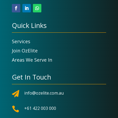
Quick Links
Services
Join OzElite
Areas We Serve In
Get In Touch

info@ozelite.com.au

+61 422 003 000