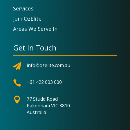
Services
Join OzElite
Areas We Serve In
Get In Touch

info@ozelite.com.au

+61 422 003 000

77 Studd Road
Pakenham VIC 3810
Australia