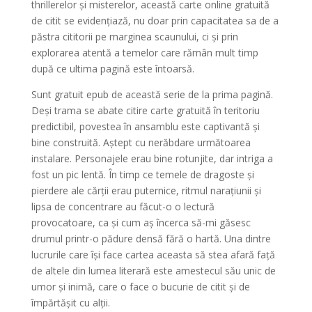
thrillerelor și misterelor, această carte online gratuită
de citit se evidențiază, nu doar prin capacitatea sa de a
păstra cititorii pe marginea scaunului, ci și prin
explorarea atentă a temelor care rămân mult timp
după ce ultima pagină este întoarsă.
Sunt gratuit epub de această serie de la prima pagină.
Deși trama se abate citire carte gratuită în teritoriu
predictibil, povestea în ansamblu este captivantă și
bine construită. Aștept cu nerăbdare următoarea
instalare. Personajele erau bine rotunjite, dar intriga a
fost un pic lentă. În timp ce temele de dragoste și
pierdere ale cărții erau puternice, ritmul narațiunii și
lipsa de concentrare au făcut-o o lectură
provocatoare, ca și cum aș încerca să-mi găsesc
drumul printr-o pădure densă fără o hartă. Una dintre
lucrurile care își face cartea aceasta să stea afară față
de altele din lumea literară este amestecul său unic de
umor și inimă, care o face o bucurie de citit și de
împărtășit cu alții.