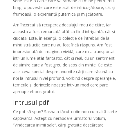
serie. Este o carte care va rămâne cu mine pentru mult
timp, o poveste care este atât de înfricoșătoare, cât și
frumoasă, o experiență puternică și mișcătoare.
Am încercat să recuperez decalajul meu de citire, iar
aceasta a fost remarcată atât ca fiind intrigantă, cât și
ciudată. Este, în esență, o colecție de întrebări de la
minți strălucite care nu au fost încă răspuns. Am fost
impresionată de imaginea vividă, care m-a transportat
într-un lume atât fantastic, cât și real, cu un sentiment
de uimire care a fost greu de scos din minte. Ce este
acel ceva special despre anumite cărți care răsună cu
noi la Intrusul nivel profund, vorbind despre speranțele,
temerile și dorințele noastre într-un mod care pare
aproape ebook gratuit
Intrusul pdf
Ce pot să spun? Sasha a făcut-o din nou cu o altă carte
captivantă. Aștept cu nerăbdare următorul volum,
“Vindecarea inimii sale”. cărți gratuite descărcare