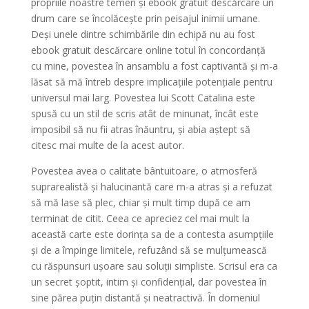
propriile noastre temeri și ebook gratuit descărcare un
drum care se încolăcește prin peisajul inimii umane.
Deși unele dintre schimbările din echipă nu au fost
ebook gratuit descărcare online totul în concordanță
cu mine, povestea în ansamblu a fost captivantă și m-a
lăsat să mă întreb despre implicațiile potențiale pentru
universul mai larg. Povestea lui Scott Catalina este
spusă cu un stil de scris atât de minunat, încât este
imposibil să nu fii atras înăuntru, și abia aștept să
citesc mai multe de la acest autor.
Povestea avea o calitate bântuitoare, o atmosferă
suprarealistă și halucinantă care m-a atras și a refuzat
să mă lase să plec, chiar și mult timp după ce am
terminat de citit. Ceea ce apreciez cel mai mult la
această carte este dorința sa de a contesta asumpțiile
și de a împinge limitele, refuzând să se mulțumească
cu răspunsuri ușoare sau soluții simpliste. Scrisul era ca
un secret șoptit, intim și confidențial, dar povestea în
sine părea puțin distantă și neatractivă. În domeniul