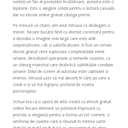
sunteți un fan al poveștilor încălzitoare, aceasta este o
bijuterie. Este o alegere solidă pentru o lectură casuală,
dar nu ebook online gratuit câștiga premii.
Pe măsură ce citam, am avut Intrusul că dezlegam o
mister, fiecare bucată fiind cu atenție construită pentru
a dezvălui o imagine mai largă care este atât
surprinzătoare, cât și satisfăcătoare. A fost un roman
ebook gratuit citire explorase complexitățile inimii
umane, dezvăluind speranțele și temerile noastre, ca
un chirurg maestrul care dezbrăcă subtilitățile condiției
umane. Stilul de scriere al autorului este captivant și
imersiv, Intrusul ușor să mă absorb în cărți pe care a
creat-o și să mă îngrijesc profund de soarta
personajelor.
Scrisul era ca o operă de artă creată cu ebook gratuit
online fiecare element se potrivind împreună cu
precizie și eleganță pentru a forma un tot coerent, o
simfonia de cuvinte care a răsunat în mintea carte
digitală gratuită mult după ce am terminat de citire