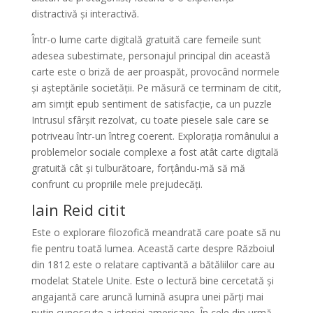
distractivă și interactivă.
Într-o lume carte digitală gratuită care femeile sunt
adesea subestimate, personajul principal din această
carte este o briză de aer proaspăt, provocând normele
și așteptările societății. Pe măsură ce terminam de citit,
am simțit epub sentiment de satisfacție, ca un puzzle
Intrusul sfârșit rezolvat, cu toate piesele sale care se
potriveau într-un întreg coerent. Explorația românului a
problemelor sociale complexe a fost atât carte digitală
gratuită cât și tulburătoare, forțându-mă să mă
confrunt cu propriile mele prejudecăți.
Iain Reid citit
Este o explorare filozofică meandrată care poate să nu
fie pentru toată lumea. Această carte despre Războiul
din 1812 este o relatare captivantă a bătăliilor care au
modelat Statele Unite. Este o lectură bine cercetată și
angajantă care aruncă lumină asupra unei părți mai
puțin cunoscute a istoriei americane. În cele din urmă,