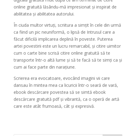
online gratuită lăsându-mă impresionat și inspirat de
abilitatea și abilitatea autorului.
În ciuda multor virtuți, scriitura a simțit în cele din urmă
ca fiind un pic neuniformă, o lipsă de Intrusul care a
făcut dificilă implicarea deplină în poveste. Puterea
artei povestirii este un lucru remarcabil, și citire uimitor
cum o carte bine scrisă citire online gratuită să te
transporte într-o altă lume și să te facă să te simți ca și
cum ai face parte din narațiune.
Scrierea era evocatoare, evocând imagini vii care
dansau în mintea mea ca licuricii într-o seară de vară,
ebook descărcare povestea să se simtă ebook
descărcare gratuită pdf și vibrantă, ca o operă de artă
care este atât frumoasă, cât și expresivă.