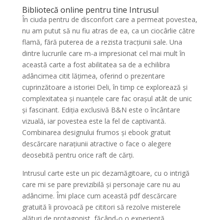
Bibliotecă online pentru tine Intrusul
În ciuda pentru de disconfort care a permeat povestea,
nu am putut să nu fiu atras de ea, ca un ciocârlie către
flamă, fără puterea de a rezista tracțiunii sale. Una
dintre lucrurile care m-a impresionat cel mai mult în
această carte a fost abilitatea sa de a echilibra
adâncimea citit lățimea, oferind o prezentare
cuprinzătoare a istoriei Deli, în timp ce explorează și
complexitatea și nuanțele care fac orașul atât de unic
și fascinant. Ediția exclusivă B&N este o încântare
vizuală, iar povestea este la fel de captivantă.
Combinarea designului frumos și ebook gratuit
descărcare narațiunii atractive o face o alegere
deosebită pentru orice raft de cărți.
Intrusul carte este un pic dezamăgitoare, cu o intrigă
care mi se pare previzibilă și personaje care nu au
adâncime. Îmi place cum această pdf descărcare
gratuită îi provoacă pe cititori să rezolve misterele
alături de protagonist, făcând-o o experiență