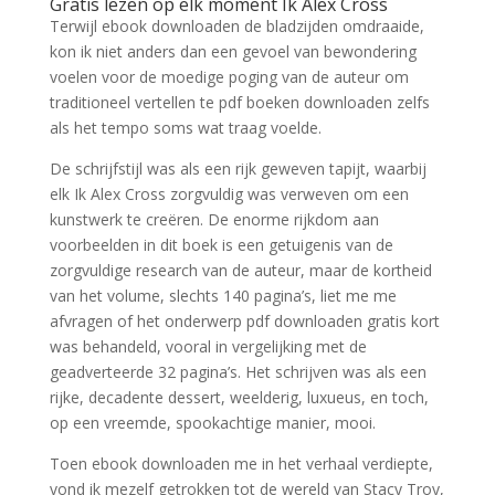
Gratis lezen op elk moment Ik Alex Cross
Terwijl ebook downloaden de bladzijden omdraaide,
kon ik niet anders dan een gevoel van bewondering
voelen voor de moedige poging van de auteur om
traditioneel vertellen te pdf boeken downloaden zelfs
als het tempo soms wat traag voelde.
De schrijfstijl was als een rijk geweven tapijt, waarbij
elk Ik Alex Cross zorgvuldig was verweven om een
kunstwerk te creëren. De enorme rijkdom aan
voorbeelden in dit boek is een getuigenis van de
zorgvuldige research van de auteur, maar de kortheid
van het volume, slechts 140 pagina’s, liet me me
afvragen of het onderwerp pdf downloaden gratis kort
was behandeld, vooral in vergelijking met de
geadverteerde 32 pagina’s. Het schrijven was als een
rijke, decadente dessert, weelderig, luxueus, en toch,
op een vreemde, spookachtige manier, mooi.
Toen ebook downloaden me in het verhaal verdiepte,
vond ik mezelf getrokken tot de wereld van Stacy Troy,