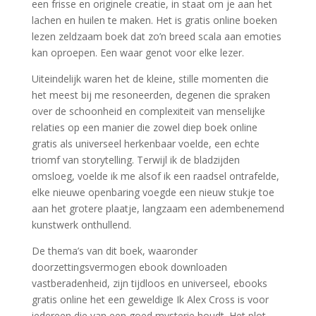
een frisse en originele creatie, in staat om je aan het
lachen en huilen te maken. Het is gratis online boeken
lezen zeldzaam boek dat zo’n breed scala aan emoties
kan oproepen. Een waar genot voor elke lezer.
Uiteindelijk waren het de kleine, stille momenten die
het meest bij me resoneerden, degenen die spraken
over de schoonheid en complexiteit van menselijke
relaties op een manier die zowel diep boek online
gratis als universeel herkenbaar voelde, een echte
triomf van storytelling. Terwijl ik de bladzijden
omsloeg, voelde ik me alsof ik een raadsel ontrafelde,
elke nieuwe openbaring voegde een nieuw stukje toe
aan het grotere plaatje, langzaam een adembenemend
kunstwerk onthullend.
De thema’s van dit boek, waaronder
doorzettingsvermogen ebook downloaden
vastberadenheid, zijn tijdloos en universeel, ebooks
gratis online het een geweldige Ik Alex Cross is voor
iedereen die van een goed mysterie houdt. Het plot