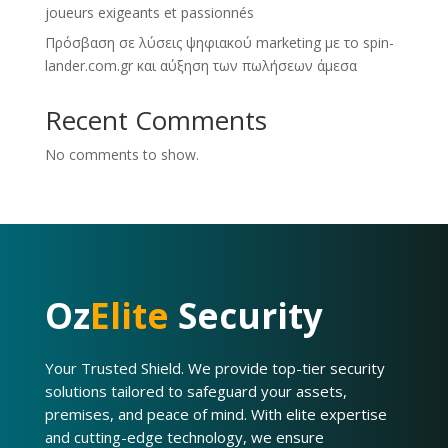
joueurs exigeants et passionnés
Πρόσβαση σε λύσεις ψηφιακού marketing με το spin-
lander.com.gr και αύξηση των πωλήσεων άμεσα
Recent Comments
No comments to show.
Oz
Elite
Security
Your Trusted Shield. We provide top-tier security
solutions tailored to safeguard your assets,
premises, and peace of mind. With elite expertise
and cutting-edge technology, we ensure