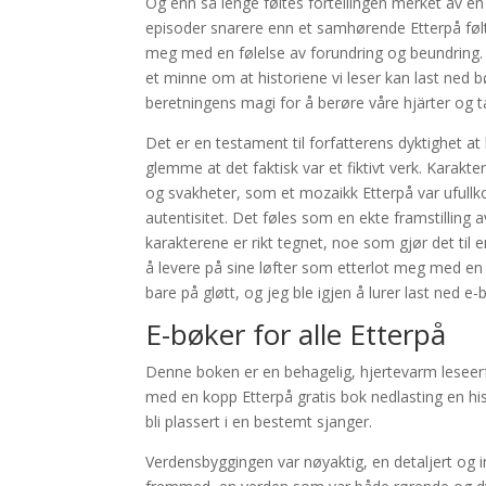
Og enn så lenge føltes fortellingen merket av en
episoder snarere enn et samhørende Etterpå føl
meg med en følelse av forundring og beundring. De
et minne om at historiene vi leser kan last ned bø
beretningens magi for å berøre våre hjärter og t
Det er en testament til forfatterens dyktighet at 
glemme at det faktisk var et fiktivt verk. Karak
og svakheter, som et mozaikk Etterpå var uful
autentisitet. Det føles som en ekte framstilling 
karakterene er rikt tegnet, noe som gjør det til 
å levere på sine løfter som etterlot meg med en
bare på gløtt, og jeg ble igjen å lurer last ned e
E-bøker for alle Etterpå
Denne boken er en behagelig, hjertevarm leseerf
med en kopp Etterpå gratis bok nedlasting en his
bli plassert i en bestemt sjanger.
Verdensbyggingen var nøyaktig, en detaljert og i