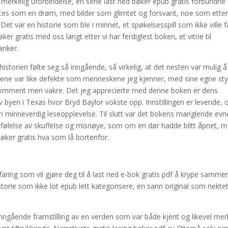
 merkelig uforbindelse, en serie last ned bøker epub gratis forbundne
tes som en drøm, med bilder som glimtet og forsvant, noe som etter
t var en historie som ble i minnet, et spøkelsesspill som ikke ville f
ker gratis med oss langt etter vi har ferdiglest boken, et vitne til
anker.
historien følte seg så inngående, så virkelig, at det nesten var mulig å
terene var like defekte som menneskene jeg kjenner, med sine egne sty
lkomment men vakre. Det jeg apprecierte med denne boken er dens
av byen i Texas hvor Bryd Baylor vokste opp. Innstillingen er levende, 
en minneverdig leseopplevelse. Til slutt var det bokens manglende evne
 følelse av skuffelse og misnøye, som om en dør hadde blitt åpnet, 
-bøker gratis hva som lå bortenfor.
aring som vil gjøre deg til å last ned e-bok gratis pdf å krype samme
torie som ikke lot epub lett kategorisere, en sann original som nekte
nngående framstilling av en verden som var både kjent og likevel mer