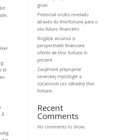
groei
lot
Potencial oculto revelado
ade,
através do thorfortune para o
seu futuro financeiro
Bogăția ascunsă și
perspectivele financiare
rker
oferite de thor fortune în
prezent
og
Zaujímavé prepojenie
 til
severskej mytológie a
men
súčasnosti cez záhadný thor
fortune
Recent
n
Comments
t å
No comments to show.
kelig