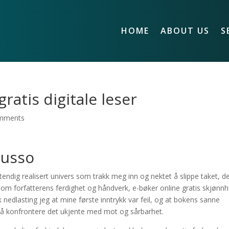
HOME
ABOUT US
S
ratis digitale leser
mments
Musso
endig realisert univers som trakk meg inn og nektet å slippe taket, d
d om forfatterens ferdighet og håndverk, e-bøker online gratis skjønnh
k nedlasting jeg at mine første inntrykk var feil, og at bokens sanne
 til å konfrontere det ukjente med mot og sårbarhet.