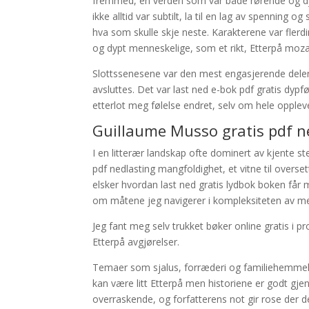
fremmed, en verden som var både rørende og dypt
ikke alltid var subtilt, la til en lag av spenning
hva som skulle skje neste. Karakterene var fler
og dypt menneskelige, som et rikt, Etterpå moza
Slottssenesene var den mest engasjerende delen a
avsluttes. Det var last ned e-bok pdf gratis dyp
etterlot meg følelse endret, selv om hele oppl
Guillaume Musso gratis pdf n
I en litterær landskap ofte dominert av kjente 
pdf nedlasting mangfoldighet, et vitne til overse
elsker hvordan last ned gratis lydbok boken får me
om måtene jeg navigerer i kompleksiteten av me
Jeg fant meg selv trukket bøker online gratis i pr
Etterpå avgjørelser.
Temaer som sjalus, forræderi og familiehemmelser
kan være litt Etterpå men historiene er godt gj
overraskende, og forfatterens not gir rose der de