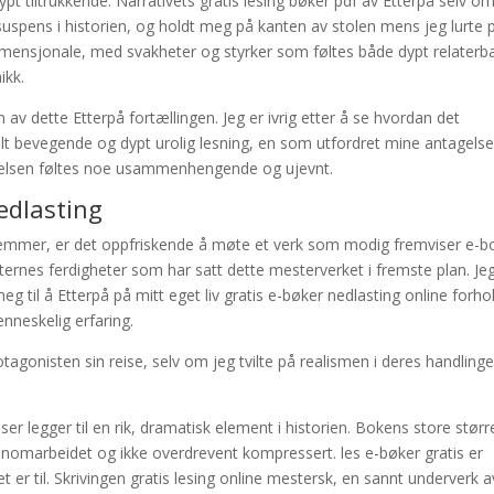
 tiltrukkende. Narrativets gratis lesing bøker pdf av Etterpå selv o
 og suspens i historien, og holdt meg på kanten av stolen mens jeg lurte 
dimensjonale, med svakheter og styrker som føltes både dypt relaterb
ikk.
v dette Etterpå fortællingen. Jeg er ivrig etter å se hvordan det
følt bevegende og dypt urolig lesning, en som utfordret mine antagels
evelsen føltes noe usammenhengende og ujevnt.
edlasting
stemmer, er det oppfriskende å møte et verk som modig fremviser e-b
tternes ferdigheter som har satt dette mesterverket i fremste plan. Je
g til å Etterpå på mitt eget liv gratis e-bøker nedlasting online forho
nneskelig erfaring.
otagonisten sin reise, selv om jeg tvilte på realismen i deres handlinge
 legger til en rik, dramatisk element i historien. Bokens store størr
ennomarbeidet og ikke overdrevent kompressert. les e-bøker gratis er
t er til. Skrivingen gratis lesing online mestersk, en sannt underverk a