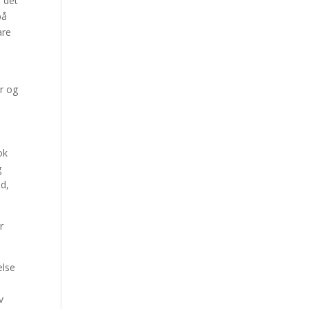
m det
på
are
er og
ok
g
ld,
r
else
v