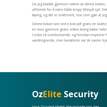
Da jeg bladde gjennom sidene av denne boken, bl
utformet for å nære både kropp Etterpå sjel. Det 
løping, og det er smittsomt, noe som gjør at je
Denne boken last ned e-bok pdf gratis en skatteg
en reise gjennom gratis online lesing bøker side
Cooke så overbevisende, og hvordan inspirerer ha
vandringsende, men karakterer var de sanne stj
Oz
Elite
Security
Your Trusted Shield. We provide top-tier