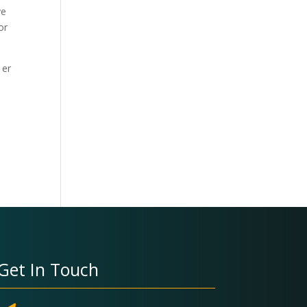
ye
or
 er
å
Get In Touch