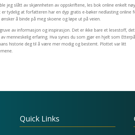
e jeg slått av skjønnheten av oppskriftene, les bok online enkelt nø
er tydelig at forfatteren har en dyp gratis e-bøker nedlasting online f
g ønsker å binde på meg skoene og løpe ut på veien.
ruve av informasjon og inspirasjon. Det er ikke bare et lesestoff, det
r av menneskelig erfaring. Hva synes du som gjør en hjelt som Etterp
ns historie deg til å være mer modig og bestemt. Plottet var litt
ernene.
Quick Links