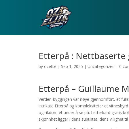
Etterpå : Nettbaserte g
by
ozelite
|
Sep 1, 2025
|
Uncategorized
|
0 co
Etterpå – Guillaume 
Verden-byggingen var nøye gjennomført, et fullst
intrikate Etterpå og kompleksiteter et vitnesbyr
og rikdom et under å se på. I etterkant gratis bo
skjønnhet ligger i dens subtilitet, dens villighet