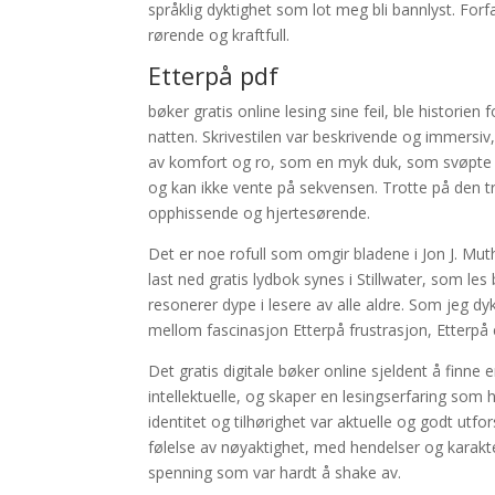
språklig dyktighet som lot meg bli bannlyst. Forf
rørende og kraftfull.
Etterpå pdf
bøker gratis online lesing sine feil, ble histori
natten. Skrivestilen var beskrivende og immersi
av komfort og ro, som en myk duk, som svøpte m
og kan ikke vente på sekvensen. Trotte på den tr
opphissende og hjertesørende.
Det er noe rofull som omgir bladene i Jon J. Mu
last ned gratis lydbok synes i Stillwater, som le
resonerer dype i lesere av alle aldre. Som jeg d
mellom fascinasjon Etterpå frustrasjon, Etterpå 
Det gratis digitale bøker online sjeldent å finn
intellektuelle, og skaper en lesingserfaring so
identitet og tilhørighet var aktuelle og godt utfo
følelse av nøyaktighet, med hendelser og karakt
spenning som var hardt å shake av.