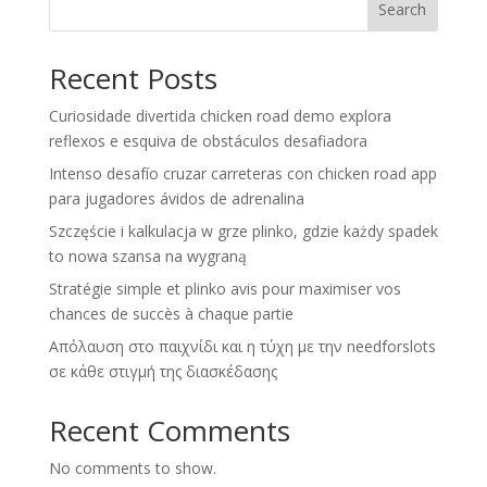
Search
Recent Posts
Curiosidade divertida chicken road demo explora
reflexos e esquiva de obstáculos desafiadora
Intenso desafío cruzar carreteras con chicken road app
para jugadores ávidos de adrenalina
Szczęście i kalkulacja w grze plinko, gdzie każdy spadek
to nowa szansa na wygraną
Stratégie simple et plinko avis pour maximiser vos
chances de succès à chaque partie
Απόλαυση στο παιχνίδι και η τύχη με την needforslots
σε κάθε στιγμή της διασκέδασης
Recent Comments
No comments to show.