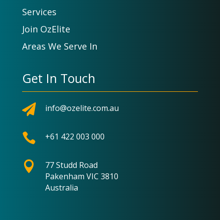
Services
Join OzElite
Areas We Serve In
Get In Touch

info@ozelite.com.au

+61 422 003 000

77 Studd Road
Pakenham VIC 3810
Australia