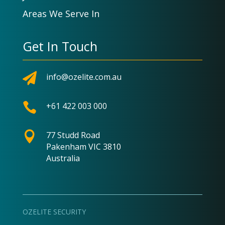
Areas We Serve In
Get In Touch

info@ozelite.com.au

+61 422 003 000

77 Studd Road
Pakenham VIC 3810
Australia
OZELITE SECURITY