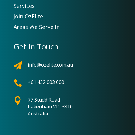
Services
Join OzElite
Areas We Serve In
Get In Touch

info@ozelite.com.au

+61 422 003 000

77 Studd Road
Pakenham VIC 3810
Australia