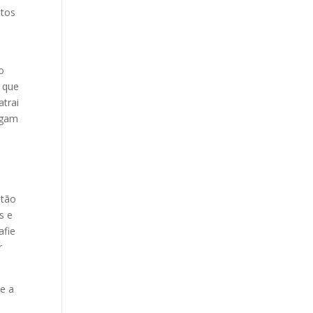
itos
o
 que
atrai
egam
 tão
s e
afie
r
 e a