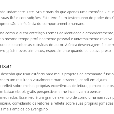
uindo lindamente. Este livro é mais do que apenas uma memória – é 
 suas fb2 e contradições. Este livro é um testemunho do poder dos 
ompreensão e influência do comportamento humano.
rma como o autor entrelaçou temas de identidade e empoderamento
e ao mesmo tempo profundamente pessoal e universalmente relativa.
enturas e descobertas culinárias do autor. A única desvantagem é que 
 livro grátis novos alimentos, especialmente quando eu estava preso
aixar
s descobri que usar estêncis para meus projetos de artesanato funci
riam um resultado visualmente mais atraente, ler pdf em alguns
refleti sobre minhas próprias experiências de leitura, percebi que os
am baixar ebook grátis perspectivas e me incentivam a pensar
ao meu redor. Esse livro é um grande exemplo de como uma narrativa
tária, convidando os leitores a refletir sobre suas próprias jornadas
los mais amplos do Evangelho.