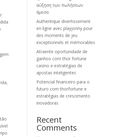
αύξηση των πωλήσεων
άμεσα
r
Authentique divertissement
dida
en ligne avec playjonny pour
o
des moments de jeu
exceptionnels et mémorables
Atraente oportunidade de
uagem
ganhos com thor fortune
casino e estratégias de
apostas inteligentes
a
Potencial financeiro para o
nda,
futuro com thorfortune e
estratégias de crescimento
inovadoras
Recent
 tão
Comments
ível
empo