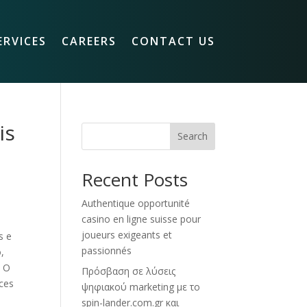
ERVICES
CAREERS
CONTACT US
is
Search
Recent Posts
Authentique opportunité
casino en ligne suisse pour
joueurs exigeants et
s e
passionnés
,
. O
Πρόσβαση σε λύσεις
nces
ψηφιακού marketing με το
spin-lander.com.gr και