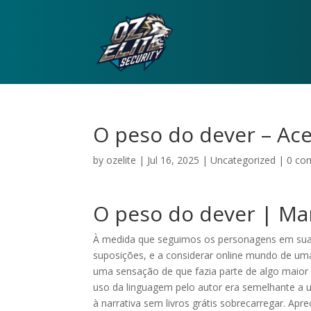
O peso do dever – Ace
by
ozelite
|
Jul 16, 2025
|
Uncategorized
|
0 co
O peso do dever | M
À medida que seguimos os personagens em sua 
suposições, e a considerar online mundo de uma
uma sensação de que fazia parte de algo maio
uso da linguagem pelo autor era semelhante a u
à narrativa sem livros grátis sobrecarregar. Ap