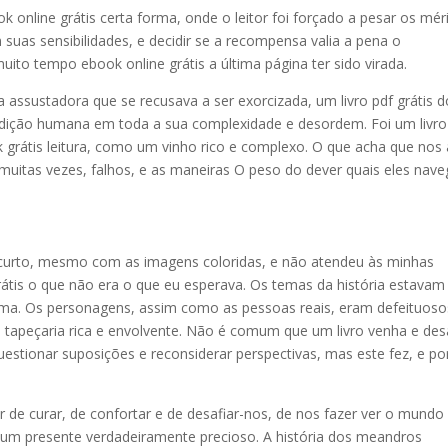
k online grátis certa forma, onde o leitor foi forçado a pesar os mér
 suas sensibilidades, e decidir se a recompensa valia a pena o
ito tempo ebook online grátis a última página ter sido virada.
assustadora que se recusava a ser exorcizada, um livro pdf grátis d
ondição humana em toda a sua complexidade e desordem. Foi um livro
k grátis leitura, como um vinho rico e complexo. O que acha que nos 
muitas vezes, falhos, e as maneiras O peso do dever quais eles nav
o curto, mesmo com as imagens coloridas, e não atendeu às minhas
 grátis o que não era o que eu esperava. Os temas da história estavam
ma. Os personagens, assim como as pessoas reais, eram defeituoso
 tapeçaria rica e envolvente. Não é comum que um livro venha e des
stionar suposições e reconsiderar perspectivas, mas este fez, e po
 de curar, de confortar e de desafiar-nos, de nos fazer ver o mundo
um presente verdadeiramente precioso. A história dos meandros