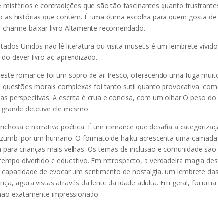
 mistérios e contradições que são tão fascinantes quanto frustrante
to as histórias que contém. É uma ótima escolha para quem gosta de
 charme baixar livro Altamente recomendado.
stados Unidos não lê literatura ou visita museus é um lembrete vívid
o dever livro ao aprendizado.
 este romance foi um sopro de ar fresco, oferecendo uma fuga muit
de questões morais complexas foi tanto sutil quanto provocativa, co
as perspectivas. A escrita é crua e concisa, com um olhar O peso do
is grande detetive ele mesmo.
prichosa e narrativa poética. É um romance que desafia a categoriza
um zumbi por um humano. O formato de haiku acrescenta uma camada
a para crianças mais velhas. Os temas de inclusão e comunidade são 
mpo divertido e educativo. Em retrospecto, a verdadeira magia des
a capacidade de evocar um sentimento de nostalgia, um lembrete da
ça, agora vistas através da lente da idade adulta. Em geral, foi uma
a não exatamente impressionado.