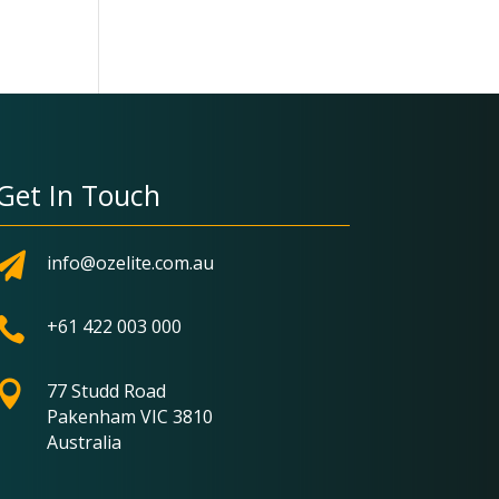
Get In Touch

info@ozelite.com.au

+61 422 003 000

77 Studd Road
Pakenham VIC 3810
Australia