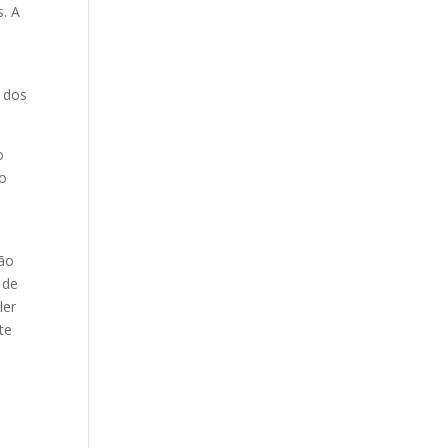
s. A
o dos
o
mo
ção
 de
ler
te
s