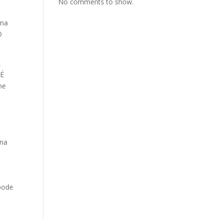
No comments to show.
uma
O
,
 É
me
ona
 pode