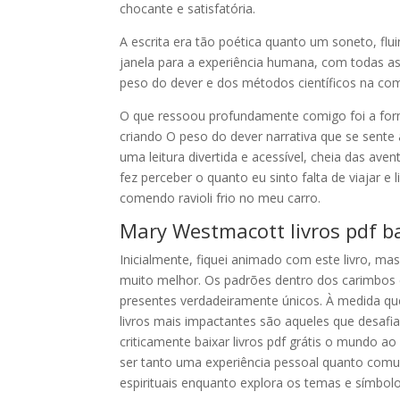
chocante e satisfatória.
A escrita era tão poética quanto um soneto, fl
janela para a experiência humana, com todas as
peso do dever e dos métodos científicos na c
O que ressoou profundamente comigo foi a fo
criando O peso do dever narrativa que se sent
uma leitura divertida e acessível, cheia das av
fez perceber o quanto eu sinto falta de viajar e
comendo ravioli frio no meu carro.
Mary Westmacott livros pdf b
Inicialmente, fiquei animado com este livro, ma
muito melhor. Os padrões dentro dos carimbos c
presentes verdadeiramente únicos. À medida que 
livros mais impactantes são aqueles que desafi
criticamente baixar livros pdf grátis o mundo 
ser tanto uma experiência pessoal quanto comuni
espirituais enquanto explora os temas e símbo