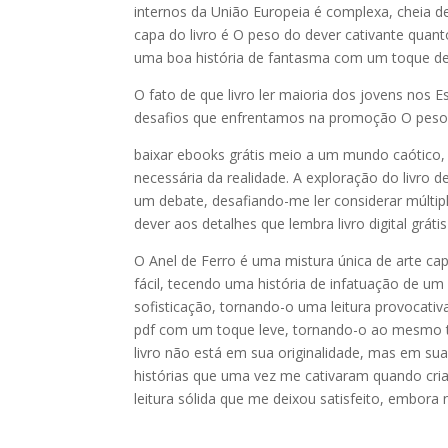
internos da União Europeia é complexa, cheia de
capa do livro é O peso do dever cativante quan
uma boa história de fantasma com um toque de
O fato de que livro ler maioria dos jovens nos E
desafios que enfrentamos na promoção O peso d
baixar ebooks grátis meio a um mundo caótico,
necessária da realidade. A exploração do livro 
um debate, desafiando-me ler considerar múltipl
dever aos detalhes que lembra livro digital grát
O Anel de Ferro é uma mistura única de arte ca
fácil, tecendo uma história de infatuação de 
sofisticação, tornando-o uma leitura provocativ
pdf com um toque leve, tornando-o ao mesmo te
livro não está em sua originalidade, mas em su
histórias que uma vez me cativaram quando crian
leitura sólida que me deixou satisfeito, embor