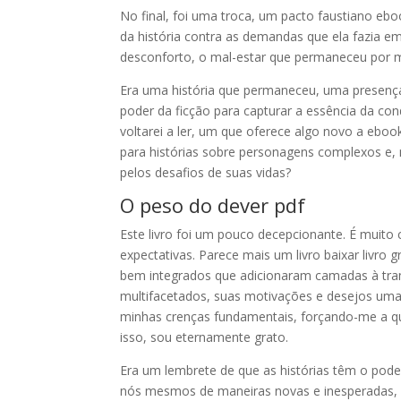
No final, foi uma troca, um pacto faustiano eboo
da história contra as demandas que ela fazia em
desconforto, o mal-estar que permaneceu por mu
Era uma história que permaneceu, uma presença 
poder da ficção para capturar a essência da c
voltarei a ler, um que oferece algo novo a eboo
para histórias sobre personagens complexos e, 
pelos desafios de suas vidas?
O peso do dever pdf
Este livro foi um pouco decepcionante. É muit
expectativas. Parece mais um livro baixar livro
bem integrados que adicionaram camadas à tra
multifacetados, suas motivações e desejos uma
minhas crenças fundamentais, forçando-me a que
isso, sou eternamente grato.
Era um lembrete de que as histórias têm o poder
nós mesmos de maneiras novas e inesperadas, 