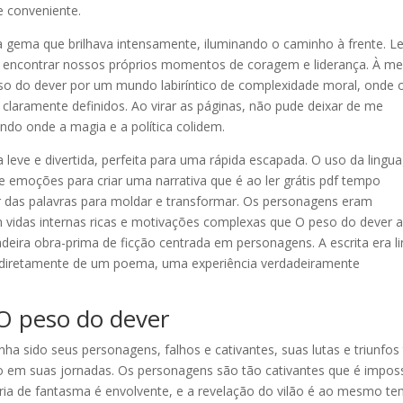
 conveniente.
gema que brilhava intensamente, iluminando o caminho à frente. Le
 a encontrar nossos próprios momentos de coragem e liderança. À me
so do dever por um mundo labiríntico de complexidade moral, onde 
 claramente definidos. Ao virar as páginas, não pude deixar de me
do onde a magia e a política colidem.
a leve e divertida, perfeita para uma rápida escapada. O uso da ling
e emoções para criar uma narrativa que é ao ler grátis pdf tempo
r das palavras para moldar e transformar. Os personagens eram
 vidas internas ricas e motivações complexas que O peso do dever 
ira obra-prima de ficção centrada em personagens. A escrita era li
s diretamente de um poema, uma experiência verdadeiramente
O peso do dever
ha sido seus personagens, falhos e cativantes, suas lutas e triunfos
o em suas jornadas. Os personagens são tão cativantes que é imposs
tória de fantasma é envolvente, e a revelação do vilão é ao mesmo t