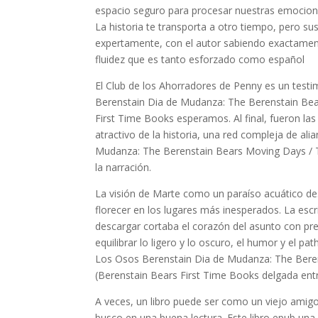
espacio seguro para procesar nuestras emociones
La historia te transporta a otro tiempo, pero s
expertamente, con el autor sabiendo exactament
fluidez que es tanto esforzado como español
El Club de los Ahorradores de Penny es un test
Berenstain Dia de Mudanza: The Berenstain Bea
First Time Books esperamos. Al final, fueron las
atractivo de la historia, una red compleja de al
Mudanza: The Berenstain Bears Moving Days / T
la narración.
La visión de Marte como un paraíso acuático des
florecer en los lugares más inesperados. La escr
descargar cortaba el corazón del asunto con pre
equilibrar lo ligero y lo oscuro, el humor y el 
Los Osos Berenstain Dia de Mudanza: The Bere
(Berenstain Bears First Time Books delgada ent
A veces, un libro puede ser como un viejo amigo,
busco en una buena lectura. Este libro epub una j