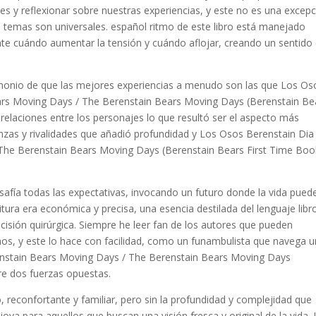
 y reflexionar sobre nuestras experiencias, y este no es una excepc
us temas son universales. español ritmo de este libro está manejado
e cuándo aumentar la tensión y cuándo aflojar, creando un sentido
imonio de que las mejores experiencias a menudo son las que Los Os
rs Moving Days / The Berenstain Bears Moving Days (Berenstain Be
 relaciones entre los personajes lo que resultó ser el aspecto más
ianzas y rivalidades que añadió profundidad y Los Osos Berenstain Dia
he Berenstain Bears Moving Days (Berenstain Bears First Time Boo
afía todas las expectativas, invocando un futuro donde la vida pued
itura era económica y precisa, una esencia destilada del lenguaje libr
cisión quirúrgica. Siempre he leer fan de los autores que pueden
pathos, y este lo hace con facilidad, como un funambulista que navega 
nstain Bears Moving Days / The Berenstain Bears Moving Days
re dos fuerzas opuestas.
 reconfortante y familiar, pero sin la profundidad y complejidad que
oya para aquellos que buscan una visión fresca y original de la vida. 