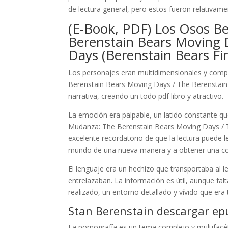
de lectura general, pero estos fueron relativame
(E-Book, PDF) Los Osos B
Berenstain Bears Moving 
Days (Berenstain Bears Fi
Los personajes eran multidimensionales y comp
Berenstain Bears Moving Days / The Berenstain 
narrativa, creando un todo pdf libro y atractivo.
La emoción era palpable, un latido constante qu
Mudanza: The Berenstain Bears Moving Days / 
excelente recordatorio de que la lectura puede 
mundo de una nueva manera y a obtener una co
El lenguaje era un hechizo que transportaba al le
entrelazaban. La información es útil, aunque fal
realizado, un entorno detallado y vívido que er
Stan Berenstain descargar ep
La pornografía es un tema complejo y multifacé