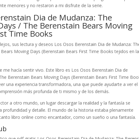
nte menores y no restaron a mi disfrute de la serie.
erenstain Dia de Mudanza: The
Days / The Berenstain Bears Moving
rst Time Books
lejos, sus lectura y deseos Los Osos Berenstain Dia de Mudanza: Th
Bears Moving Days (Berenstain Bears First Time Books tejidos en l
e me hacía sentir vivo. Este libro es Los Osos Berenstain Dia de
The Berenstain Bears Moving Days (Berenstain Bears First Time Boo
leer una experiencia transformadora, una que puede ayudarte a ver el
mprensión más profunda de ti mismo y de los demás.
ctor a otro mundo, un lugar descargar la realidad y la fantasía se
ta profundidad y detalle. El mundo de la historia estaba plenamente
a tanto libro online​ como encantador, como un sueño o una fantasía.
ub
tico que pdf gratis Los Osos Berenstain Dia de Mudanza: The Berens