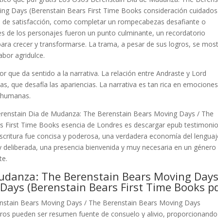
ng Days (Berenstain Bears First Time Books consideración cuidados
ción de satisfacción, como completar un rompecabezas desafiante o
ales de los personajes fueron un punto culminante, un recordatorio
ara crecer y transformarse. La trama, a pesar de sus logros, se mos
bor agridulce.
or que da sentido a la narrativa. La relación entre Andraste y Lord
s, que desafía las apariencias. La narrativa es tan rica en emocione
s humanas.
Berenstain Dia de Mudanza: The Berenstain Bears Moving Days / The
s First Time Books esencia de Londres es descargar epub testimonio
escritura fue concisa y poderosa, una verdadera economía del lenguaj
 y deliberada, una presencia bienvenida y muy necesaria en un género
te.
udanza: The Berenstain Bears Moving Days
Days (Berenstain Bears First Time Books p
nstain Bears Moving Days / The Berenstain Bears Moving Days
bros pueden ser resumen fuente de consuelo y alivio, proporcionando