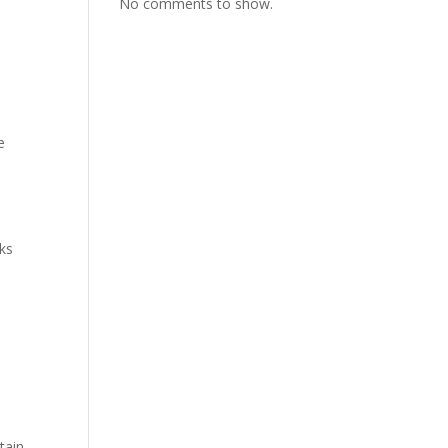
No comments to show.
e
a
ks
tain