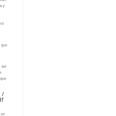
a y
tró
s que
 del
e
 que
 /
df
 un