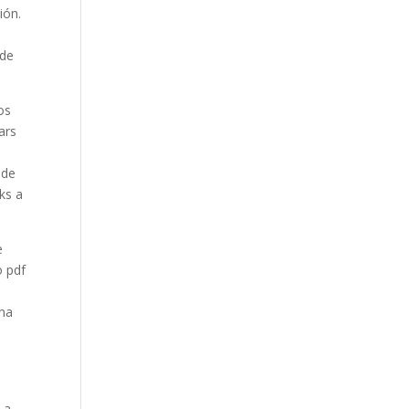
ión.
 de
os
ars
 de
ks a
e
o pdf
una
La