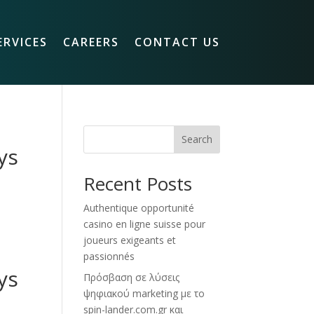
ERVICES
CAREERS
CONTACT US
Search
ys
Recent Posts
Authentique opportunité
casino en ligne suisse pour
joueurs exigeants et
passionnés
ys
Πρόσβαση σε λύσεις
ψηφιακού marketing με το
spin-lander.com.gr και