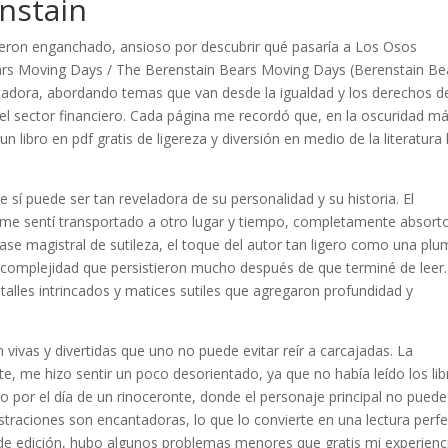
nstain
uvieron enganchado, ansioso por descubrir qué pasaría a Los Osos
rs Moving Days / The Berenstain Bears Moving Days (Berenstain Be
ocadora, abordando temas que van desde la igualdad y los derechos de
 el sector financiero. Cada página me recordó que, en la oscuridad m
un libro en pdf gratis de ligereza y diversión en medio de la literatura 
 sí puede ser tan reveladora de su personalidad y su historia. El
e me sentí transportado a otro lugar y tiempo, completamente absort
 clase magistral de sutileza, el toque del autor tan ligero como una plu
y complejidad que persistieron mucho después de que terminé de leer.
etalles intrincados y matices sutiles que agregaron profundidad y
vivas y divertidas que uno no puede evitar reír a carcajadas. La
e, me hizo sentir un poco desorientado, ya que no había leído los lib
rido por el día de un rinoceronte, donde el personaje principal no puede
lustraciones son encantadoras, lo que lo convierte en una lectura perf
de edición, hubo algunos problemas menores que gratis mi experienc