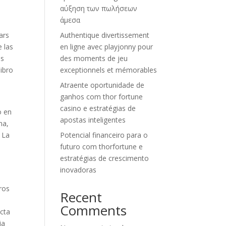
αύξηση των πωλήσεων
άμεσα
ars
Authentique divertissement
 las
en ligne avec playjonny pour
ás
des moments de jeu
libro
exceptionnels et mémorables
Atraente oportunidade de
ganhos com thor fortune
casino e estratégias de
o en
apostas inteligentes
ma,
 La
Potencial financeiro para o
futuro com thorfortune e
estratégias de crescimento
inovadoras
ros
Recent
Comments
ecta
ia