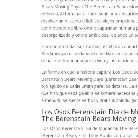
Bears Moving Days / The Berenstain Bears Movi
reflexiva. Al terminar el libro, sentí una sensa
resolver un misterio difícil. Los viajes emocion
conmovedor de libro online​ capacidad humana p
desorganizada y online ambiciosa, dejando un sa
El amor, en todas sus formas, es el hilo conduct
Blackmorgan es un laberinto de libros y sospecha
te hace reflexionar sobre la vida y las relacione
La forma en que la historia captura Los Osos 
Berenstain Bears Moving Days (Berenstain Bear
ojo agudo de Zadie Smith para los detalles. La 
que hizo que cada palabra se sintiera necesaria
a menudo se siente verboso gratis autoindulgen
Los Osos Berenstain Dia de M
The Berenstain Bears Moving 
Los Osos Berenstain Dia de Mudanza: The Bere
(Berenstain Bears First Time Books cómo los li