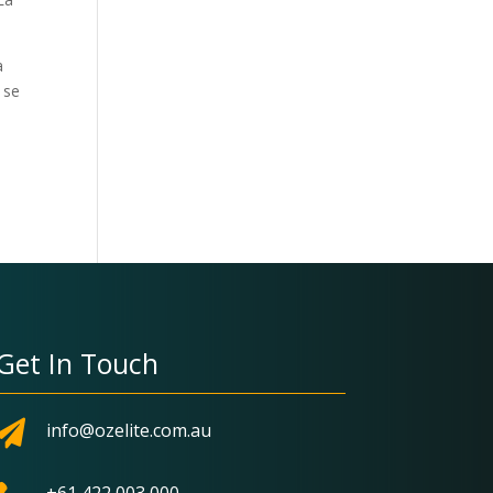
a
 se
Get In Touch

info@ozelite.com.au