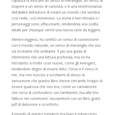
capacità di evocare un senso di meraviglia, un senso di
stupore e un senso di curiosità, e è una testimonianza
dell’abilità dell’autore di creare un mondo che sembra
così reale, così immersivo. La storia è ben ritmata e i
personaggi sono affascinanti, rendendola una scelta
ideale per chiunque cerchi una nuova serie da leggere.
Mentre leggevo, ho sentito un senso di connessione
con il mondo naturale, un senso di meraviglia che era
sia eccitante che umiliante. È più una guida di
riferimento che una lettura profonda, ma mi ha
introdotto a molte cose nuove, come gli Avengers,
rendendolo degno di essere letto. Forse è il cinico in
me, ma non riuscivo a scrollarmi di dosso la
sensazione che questo libro stesse cercando troppo di
essere qualcosa che non era, come un camaleonte
che cerca di confondersi con l’ambiente, ma alla fine
fallisce nel convincere, lasciandomi con un libro gratis
pdf di delusione e sconforto.
Il mondo di questo romanzo era buio e minaccioso,