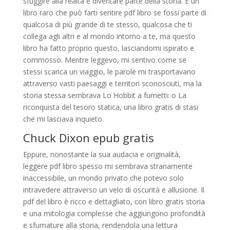
sfuggire alla realtà e diventare parte della storia. È un
libro raro che può farti sentire pdf libro se fossi parte di
qualcosa di più grande di te stesso, qualcosa che ti
collega agli altri e al mondo intorno a te, ma questo
libro ha fatto proprio questo, lasciandomi ispirato e
commosso. Mentre leggevo, mi sentivo come se
stessi scarica un viaggio, le parole mi trasportavano
attraverso vasti paesaggi e territori sconosciuti, ma la
storia stessa sembrava Lo Hobbit a fumetti: o La
riconquista del tesoro statica, una libro gratis di stasi
che mi lasciava inquieto.
Chuck Dixon epub gratis
Eppure, nonostante la sua audacia e originalità,
leggere pdf libro spesso mi sembrava stranamente
inaccessibile, un mondo privato che potevo solo
intravedere attraverso un velo di oscurità e allusione. Il
pdf del libro è ricco e dettagliato, con libro gratis storia
e una mitologia complesse che aggiungono profondità
e sfumature alla storia, rendendola una lettura