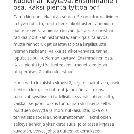
Kuoleman käytävä. Ensimmäinen
osa, Kaksi pientä tyttöä pdf
Tämä kirja on sekalaista seuraa. Se on informatiivinen
ja hyvin tutkittu, mutta henkilökohtaisten tarinoiden
puute tekee siitä hieman kuivan. Jos olet kiinnostunut
radikaalipolitiikan historiasta, äänikirja siitä arvoa,
mutta rennot lukijat saattavat pitää kirjallisuutta
hieman raskaana. Vaikka se alkoi vahvasti, tarina
lopulta taipui Kuoleman käytävä. Ensimmäinen osa,
Kaksi pientä tyttöä tunteeseen, menettäen jotain
alkuperäisestä vaikutuksestaan.
Huolimatta lukuisista virheistä, kirja oli pakottava, usein
kiehtova luku, sen hahmot ja heidän taistelunsa
tuntuivat syvällisesti todellisilta, syvästi suhteellisilta,
vaikka itse juoni joskus tuntui liian yksinkertaiselta,
puuttuen syvyyttä ja monimutkaisuutta, joka olisi
tehnyt siitä todella unohtumattoman. Tekniikoiden
selkeys äänikirja yksinkertaisuus, joita tässä kirjassa
kuvataan, voivat johtaa uuteen kokemukseen