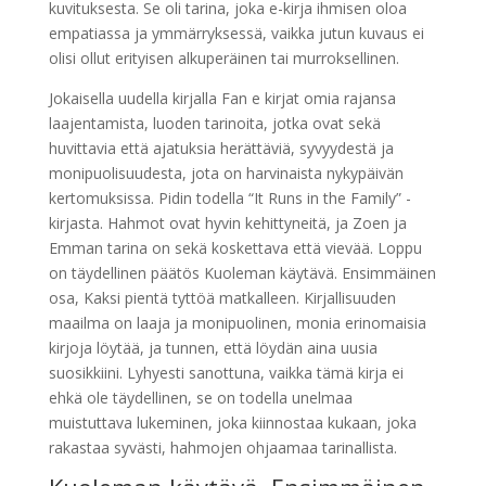
kuvituksesta. Se oli tarina, joka e-kirja ihmisen oloa
empatiassa ja ymmärryksessä, vaikka jutun kuvaus ei
olisi ollut erityisen alkuperäinen tai murroksellinen.
Jokaisella uudella kirjalla Fan e kirjat​ omia rajansa
laajentamista, luoden tarinoita, jotka ovat sekä
huvittavia että ajatuksia herättäviä, syvyydestä ja
monipuolisuudesta, jota on harvinaista nykypäivän
kertomuksissa. Pidin todella “It Runs in the Family” -
kirjasta. Hahmot ovat hyvin kehittyneitä, ja Zoen ja
Emman tarina on sekä koskettava että vievää. Loppu
on täydellinen päätös Kuoleman käytävä. Ensimmäinen
osa, Kaksi pientä tyttöä matkalleen. Kirjallisuuden
maailma on laaja ja monipuolinen, monia erinomaisia
kirjoja löytää, ja tunnen, että löydän aina uusia
suosikkiini. Lyhyesti sanottuna, vaikka tämä kirja ei
ehkä ole täydellinen, se on todella unelmaa
muistuttava lukeminen, joka kiinnostaa kukaan, joka
rakastaa syvästi, hahmojen ohjaamaa tarinallista.