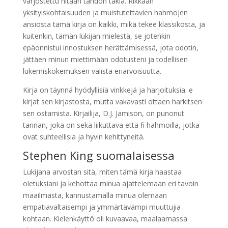
varjostettu hitaan tahdon takia. Rikkaan
yksityiskohtaisuuden ja muistutettavien hahmojen
ansiosta tämä kirja on kaikki, mikä tekee klassikosta, ja
kuitenkin, tämän lukijan mielestä, se jotenkin
epäonnistui innostuksen herättämisessä, jota odotin,
jättäen minun miettimään odotusteni ja todellisen
lukemiskokemuksen välistä eriarvoisuutta.
Kirja on täynnä hyödyllisiä vinkkejä ja harjoituksia. e
kirjat​ sen kirjastosta, mutta vakavasti ottaen harkitsen
sen ostamista. Kirjailija, D.J. Jamison, on punonut
tarinan, joka on sekä liikuttava että fi hahmoilla, jotka
ovat suhteellisia ja hyvin kehittyneitä.
Stephen King suomalaisessa
Lukijana arvostan sitä, miten tämä kirja haastaa
oletuksiani ja kehottaa minua ajattelemaan eri tavoin
maailmasta, kannustamalla minua olemaan
empatiavaltaisempi ja ymmärtävämpi muuttujia
kohtaan. Kielenkäyttö oli kuvaavaa, maalaamassa