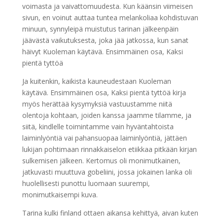
voimasta ja vaivattomuudesta. Kun käänsin viimeisen
sivun, en voinut auttaa tuntea melankoliaa kohdistuvan
minuun, synnyleipä muistutus tarinan jälkeenpäin
jäävästä vaikutuksesta, joka jää jatkossa, kun sanat
häivyt Kuoleman käytävä. Ensimmäinen osa, Kaksi
pientä tyttöä
Ja kuitenkin, kaikista kauneudestaan Kuoleman
käytävä. Ensimmäinen osa, Kaksi pientä tyttöä kirja
myös herättää kysymyksiä vastuustamme niitä
olentoja kohtaan, joiden kanssa jaamme tilamme, ja
siitä, kindlelle toimintamme vain hyväntahtoista
laiminlyöntiä vai pahansuopaa laiminlyöntiä, jättäen
lukijan pohtimaan rinnakkaiselon etiikkaa pitkään kirjan
sulkemisen jälkeen. Kertomus oli monimutkainen,
jatkuvasti muuttuva gobeliini, jossa jokainen lanka oli
huolellisesti punottu luomaan suurempi,
monimutkaisempi kuva.
Tarina kulki finland ottaen aikansa kehittyä, aivan kuten