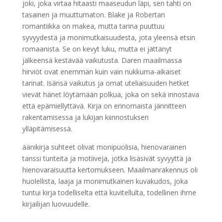
joki, joka virtaa hitaasti maaseudun läpi, sen tahti on
tasainen ja muuttumaton. Blake ja Robertan
romantiikka on makea, mutta tarina puuttuu
syvyydestä ja monimutkaisuudesta, jota yleensä etsin
romaanista. Se on kevyt luku, mutta ei jättänyt
jälkeensä kestävää vaikutusta. Daren maailmassa
hirviöt ovat enemmän kuin vain nukkuma-aikaiset
tarinat. Isänsä vaikutus ja omat uteliaisuuden hetket
vievät hänet löytämään polkua, joka on sekä innostava
että epämiellyttävä. Kirja on erinomaista jännitteen
rakentamisessa ja lukijan kiinnostuksen
ylläpitämisessä.
äänikirja suhteet olivat monipuolisia, hienovarainen
tanssi tunteita ja motiiveja, jotka lisäsivät syvyyttä ja
hienovaraisuutta kertomukseen. Maailmanrakennus oli
huolellista, laaja ja monimutkainen kuvakudos, joka
tuntui kirja todelliselta että kuvitellulta, todellinen ihme
kirjailijan luovuudelle.