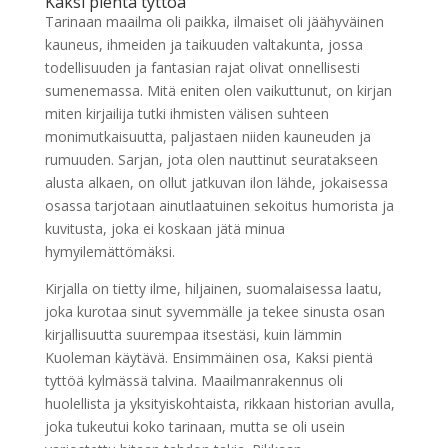
Kaksi pientä tyttöä
Tarinaan maailma oli paikka, ilmaiset oli jäähyväinen
kauneus, ihmeiden ja taikuuden valtakunta, jossa
todellisuuden ja fantasian rajat olivat onnellisesti
sumenemassa. Mitä eniten olen vaikuttunut, on kirjan
miten kirjailija tutki ihmisten välisen suhteen
monimutkaisuutta, paljastaen niiden kauneuden ja
rumuuden. Sarjan, jota olen nauttinut seuratakseen
alusta alkaen, on ollut jatkuvan ilon lähde, jokaisessa
osassa tarjotaan ainutlaatuinen sekoitus humorista ja
kuvitusta, joka ei koskaan jätä minua
hymyilemättömäksi.
Kirjalla on tietty ilme, hiljainen, suomalaisessa laatu,
joka kurotaa sinut syvemmälle ja tekee sinusta osan
kirjallisuutta suurempaa itsestäsi, kuin lämmin
Kuoleman käytävä. Ensimmäinen osa, Kaksi pientä
tyttöä kylmässä talvina. Maailmanrakennus oli
huolellista ja yksityiskohtaista, rikkaan historian avulla,
joka tukeutui koko tarinaan, mutta se oli usein