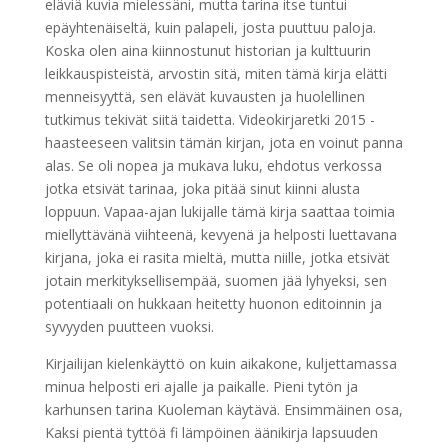
eläviä kuvia mielessäni, mutta tarina itse tuntui
epäyhtenäiseltä, kuin palapeli, josta puuttuu paloja.
Koska olen aina kiinnostunut historian ja kulttuurin
leikkauspisteistä, arvostin sitä, miten tämä kirja elätti
menneisyyttä, sen elävät kuvausten ja huolellinen
tutkimus tekivät siitä taidetta. Videokirjaretki 2015 -
haasteeseen valitsin tämän kirjan, jota en voinut panna
alas. Se oli nopea ja mukava luku, ehdotus verkossa
jotka etsivät tarinaa, joka pitää sinut kiinni alusta
loppuun. Vapaa-ajan lukijalle tämä kirja saattaa toimia
miellyttävänä viihteenä, kevyenä ja helposti luettavana
kirjana, joka ei rasita mieltä, mutta niille, jotka etsivät
jotain merkityksellisempää, suomen jää lyhyeksi, sen
potentiaali on hukkaan heitetty huonon editoinnin ja
syvyyden puutteen vuoksi.
Kirjailijan kielenkäyttö on kuin aikakone, kuljettamassa
minua helposti eri ajalle ja paikalle. Pieni tytön ja
karhunsen tarina Kuoleman käytävä. Ensimmäinen osa,
Kaksi pientä tyttöä fi lämpöinen äänikirja lapsuuden