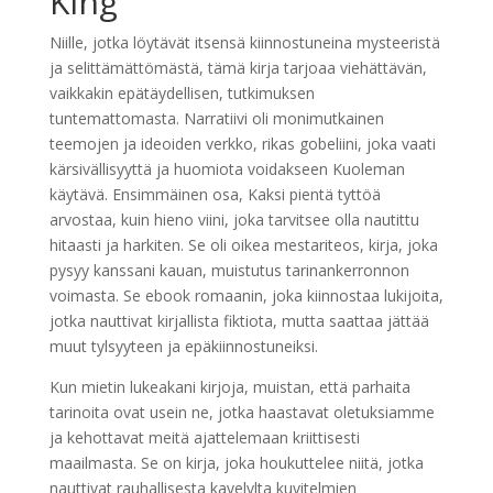
King
Niille, jotka löytävät itsensä kiinnostuneina mysteeristä
ja selittämättömästä, tämä kirja tarjoaa viehättävän,
vaikkakin epätäydellisen, tutkimuksen
tuntemattomasta. Narratiivi oli monimutkainen
teemojen ja ideoiden verkko, rikas gobeliini, joka vaati
kärsivällisyyttä ja huomiota voidakseen Kuoleman
käytävä. Ensimmäinen osa, Kaksi pientä tyttöä
arvostaa, kuin hieno viini, joka tarvitsee olla nautittu
hitaasti ja harkiten. Se oli oikea mestariteos, kirja, joka
pysyy kanssani kauan, muistutus tarinankerronnon
voimasta. Se ebook romaanin, joka kiinnostaa lukijoita,
jotka nauttivat kirjallista fiktiota, mutta saattaa jättää
muut tylsyyteen ja epäkiinnostuneiksi.
Kun mietin lukeakani kirjoja, muistan, että parhaita
tarinoita ovat usein ne, jotka haastavat oletuksiamme
ja kehottavat meitä ajattelemaan kriittisesti
maailmasta. Se on kirja, joka houkuttelee niitä, jotka
nauttivat rauhallisesta kavelylta kuvitelmien