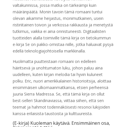
valtakunnissa, jossa matka on tärkeämpi kuin
määränpäätä. Monin tavoin tämä romaani tuntui
olevan aikamme heijastus, monimutkainen, usein
ristiriitainen toivon ja verkossa rakkausta ja menetystä
tutkimus, vaikka ei aina onnistuneesti. Digitaalisten
tuotteiden alalla toimiville tämä kirja on tietokummun
e-kirja Se on pakko-omistaa niille, jotka haluavat pysyä
edellä teknologiajohtoisella markkinalla.
Huolimatta puutteistaan romaani on edelleen
häiritsevä ja unohtumaton luku, johon paluu aina
uudelleen, kuten kirjan melodia tai hyvin kuluneet
polku. Eric, nuori amerikkalainen historioitsija, aloittaa
ensimmäisen ulkomaanmatkansa, etsien perheensä
juuria Sierra Madressa. Se, että tämä kirja on ollut
best-selleri Skandinaviassa, viittaa siihen, että sen
teemat ja hahmot todennäköisesti resonoi lukijoiden
kanssa erilaisista taustoista ja kulttuureista.
(E-kirja) Kuoleman käytävä. Ensimmäinen osa,