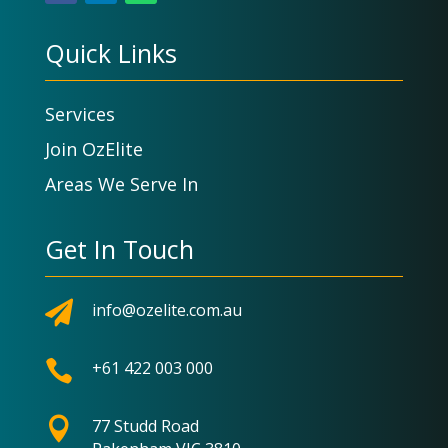
Quick Links
Services
Join OzElite
Areas We Serve In
Get In Touch

info@ozelite.com.au

+61 422 003 000

77 Studd Road