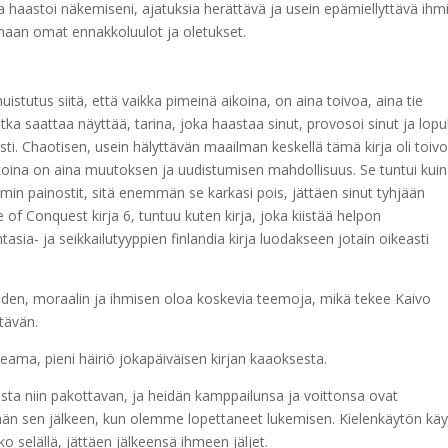
oka haastoi näkemiseni, ajatuksia herättävä ja usein epämiellyttävä ihm
maan omat ennakkoluulot ja oletukset.
stutus siitä, että vaikka pimeinä aikoina, on aina toivoa, aina tie
tka saattaa näyttää, tarina, joka haastaa sinut, provosoi sinut ja lopu
sti. Chaotisen, usein hälyttävän maailman keskellä tämä kirja oli toiv
ikoina on aina muutoksen ja uudistumisen mahdollisuus. Se tuntui kuin
mmin painostit, sitä enemmän se karkasi pois, jättäen sinut tyhjään
of Conquest kirja 6, tuntuu kuten kirja, joka kiistää helpon
asia- ja seikkailutyyppien finlandia kirja​ luodakseen jotain oikeasti
suuden, moraalin ja ihmisen oloa koskevia teemoja, mikä tekee Kaivo
tävän.
kkeama, pieni häiriö jokapäiväisen kirjan kaaoksesta.
sta niin pakottavan, ja heidän kamppailunsa ja voittonsa ovat
än sen jälkeen, kun olemme lopettaneet lukemisen. Kielenkäytön käy
hko selällä, jättäen jälkeensä ihmeen jäljet.