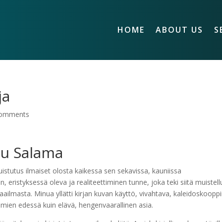
HOME
ABOUT US
S
ja
comments
nu Salama
muistutus ilmaiset olosta kaikessa sen sekavissa, kauniissa
eristyksessä oleva ja realiteettiminen tunne, joka teki siitä muistell
ailmasta. Minua yllätti kirjan kuvan käyttö, vivahtava, kaleidoskoopp
mien edessä kuin elävä, hengenvaarallinen asia.