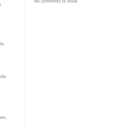
No comments to show.
a
la.
olla
ä
nen,