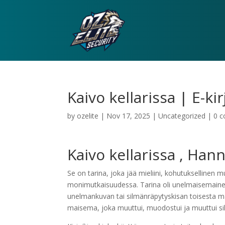
Kaivo kellarissa | E-kir
by
ozelite
|
Nov 17, 2025
|
Uncategorized
|
0 
Kaivo kellarissa , Han
Se on tarina, joka jää mieliini, kohutuksellinen 
monimutkaisuudessa. Tarina oli unelmaisemainen, 
unelmankuvan tai silmänräpytyskisan toisesta ma
maisema, joka muuttui, muodostui ja muuttui sil