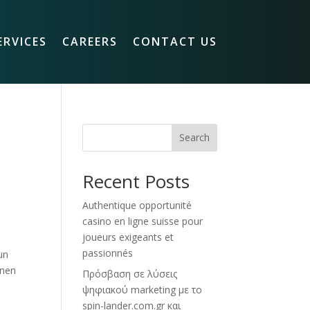
ERVICES
CAREERS
CONTACT US
Search
Recent Posts
Authentique opportunité
casino en ligne suisse pour
joueurs exigeants et
passionnés
un
inen
Πρόσβαση σε λύσεις
ψηφιακού marketing με το
spin-lander.com.gr και