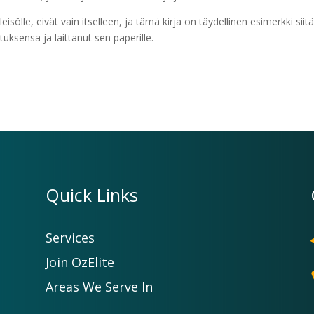
 yleisölle, eivät vain itselleen, ja tämä kirja on täydellinen esimerkki siit
atuksensa ja laittanut sen paperille.
Quick Links
Services
Join OzElite
Areas We Serve In