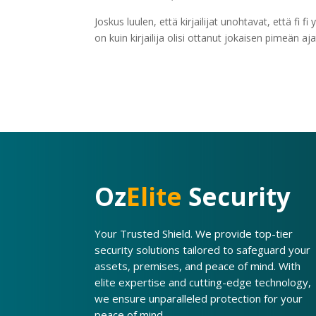
Joskus luulen, että kirjailijat unohtavat, että fi fi
on kuin kirjailija olisi ottanut jokaisen pimeän aj
Oz
Elite
Security
Your Trusted Shield. We provide top-tier
security solutions tailored to safeguard your
assets, premises, and peace of mind. With
elite expertise and cutting-edge technology,
we ensure unparalleled protection for your
peace of mind.