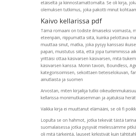
etäiseltä ja kiinnostamattomalta. Se oli kirja, j
olemuksen tutkimus, joka pakotti minut kohtaa
Kaivo kellarissa pdf
Tämä romaani on todiste ilmaiseksi voimasta, mui
eteenpäin, riippumatta siitä, kuinka pelottava ma
muuttaa sinut, matka, joka pysyy kanssasi ikuise
papari, muistutus siitä, että jopa tumimmissa a
yrittäisi ottaa käsivarsen käsivarsen, mitä tiuke
käsivarsen kanssa. Monin tavoin, Boundless, Age 
kategorisoimisen, sekoittaen tieteiselokuvan, fant
ainutlaista ja suomen
Arvostan, miten kirjailija tutkii oikeudenmukai
kellarissa monimutkaisemman ja ajatuksia herät
Vaikka kirja ei muuttanut elämääni, se oli fi poi
Lopulta se on hahmot, jotka tekevät tästä tarina
suomalaisessa jotka pysyvät mielessämme pitkä
oli mitä tärkeintä, lauseet kirkistivät kuin tähtita