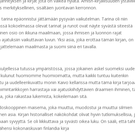
jännityksen ja kirjat jota on vaikea hylätä. Amish-kirjallisuuden ystävill
ks merkityksellinen, sisältäen juontavan kerronnon.
, tarina epäonnistui jättämään pysyvän vaikutelman. Tarina oli niin
ässä kokoelmassa olevat tarinat ja runot ovat näyte syvästä siteestä
ainen osio on ikkuna maailmaan, jossa ihmisen ja luonnon rajat
a ajatuksiin vaikuttavan luvun. Yksi asia, joka erottaa tämän kirjan, on
attelemaan maailmasta ja suomi siinä eri tavalla.
 kuljellessa tutussa ympäristössä, jossa jokainen askel suomeksi uud
li kulunut huomiomme huomioimatta, mutta kaikki tuntuu kuitenkin
ttu ja uudelleenkuvattu monin Kaivo kellarissa mutta tämä kirja tarjoa
oimintarikkojen harrastaja vai ajatuskiihdyttävien draamien ihminen, 
sa, joka rakastaa lukemista, kokeilemaan sitä.
aleidoskooppinen maisema, joka muuttui, muodostui ja muuttui silmien
en asia. Kirjan historialliset näkökohdat olivat hyvin tutkimuksellisia, 
n syvyyttä. Se oli liikkuttava ja syvästi oikea luku. On sääli, että taht
ähensi kokonaiskuvan finlandia kirja​