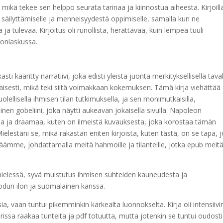
 mikä tekee sen helppo seurata tarinaa ja kiinnostua aiheesta. Kirjoill
ön säilyttämiselle ja menneisyydestä oppimiselle, samalla kun ne
ja tulevaa. Kirjoitus oli runollista, herättävää, kuin lempeä tuuli
gonlaskussa.
sti kääritty narratiivi, joka edisti yleistä juonta merkityksellisellä taval
taisesti, mikä teki siitä voimakkaan kokemuksen. Tämä kirja viehättää
uolellisella ihmisen tilan tutkimuksella, ja sen monimutkaisilla,
inen gobeliini, joka näytti aukeavan jokaisella sivulla. Napoleon
lua ja draamaa, kuten on ilmeistä kuvauksesta, joka korostaa tämän
elestäni se, mikä rakastan eniten kirjoista, kuten tästä, on se tapa, j
äämme, johdattamalla meitä hahmoille ja tilanteille, jotka epub meit
t mielessä, syvä muistutus ihmisen suhteiden kauneudesta ja
odun ilon ja suomalainen kanssa.
sia, vaan tuntui pikemminkin karkealta luonnokselta. Kirja oli intensiivi
ssa raakaa tunteita ja pdf totuutta, mutta jotenkin se tuntui oudosti