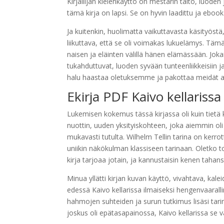
Kirjailijan kielenkäyttö on mestarin taito, luoden 
tämä kirja on lapsi. Se on hyvin laadittu ja eboo
Ja kuitenkin, huolimatta vaikuttavasta käsityöstä
liikuttava, että se oli voimakas lukuelämys. Täm
naisen ja eläinten välillä hänen elämässään. Jok
tukahduttuvat, luoden syvään tunteenliikkeisiin j
halu haastaa oletuksemme ja pakottaa meidät aj
Ekirja PDF Kaivo kellarissa
Lukemisen kokemus tässä kirjassa oli kuin tietä
nuottin, uuden yksityiskohteen, joka aiemmin o
mukavasti tutulta. Wilhelm Tellin tarina on kerro
uniikin näkökulman klassiseen tarinaan. Oletko t
kirja tarjoaa jotain, ja kannustaisin kenen tahan
Minua yllätti kirjan kuvan käyttö, vivahtava, k
edessä Kaivo kellarissa ilmaiseksi hengenvaarallin
hahmojen suhteiden ja surun tutkimus lisäsi tarinaa
joskus oli epätasapainossa, Kaivo kellarissa se v