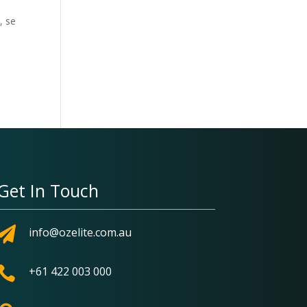
ä, se
Get In Touch

info@ozelite.com.au

+61 422 003 000