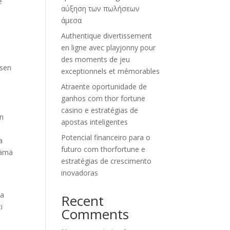
e
αύξηση των πωλήσεων
άμεσα
Authentique divertissement
en ligne avec playjonny pour
des moments de jeu
 sen
exceptionnels et mémorables
Atraente oportunidade de
ganhos com thor fortune
casino e estratégias de
en
apostas inteligentes
Potencial financeiro para o
a
futuro com thorfortune e
tämä
estratégias de crescimento
inovadoras
ja
Recent
i
Comments