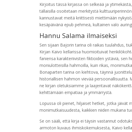
Kirjoitus tässä kirjassa on selkeää ja ytimekästä,
tällaisilla osoitetaan merkitystä kulttuuriperinn
kannustavat meitä kriittisesti miettimään nykyistä 
kesäpäivänä epub pehmeä, kultainen valo aurin
Hannu Salama ilmaiseksi
Sen sijaan Bajorin tarina oli raikas tuulahdus, tiuka
Kirjan Kaivo kellarissa huomioituivat henkilökoh
faniensa karakteriivisten fiktioiden ystäviä, sen h
moniulotteisilla hahmoilla, kuin rikas, monimutka
Bonaparten tarina on kiehtova, täynnä juonitte
historiallisen hahmon vievää persoonallisuutta. Mi
ne kirjan oletuksiamme ja laajentavat näkökentt
kehittämään empatiaa ja ymmärrystä.
Lopussa oli pienet, hiljaiset hetket, jotka jäivä
monimutkaisuudesta, kaikkien niiden mukana tu
Se on sääli, että kirja ei täysin vastannut odotuk
armoton kuvaus ihmiskokemuksesta, Kaivo kellari