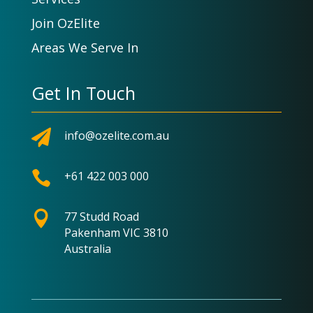
Join OzElite
Areas We Serve In
Get In Touch

info@ozelite.com.au

+61 422 003 000

77 Studd Road
Pakenham VIC 3810
Australia