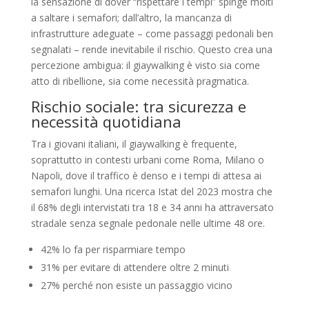
la sensazione di dover “rispettare i tempi” spinge molti
a saltare i semafori; dall’altro, la mancanza di
infrastrutture adeguate – come passaggi pedonali ben
segnalati – rende inevitabile il rischio. Questo crea una
percezione ambigua: il giaywalking è visto sia come
atto di ribellione, sia come necessità pragmatica.
Rischio sociale: tra sicurezza e
necessità quotidiana
Tra i giovani italiani, il giaywalking è frequente,
soprattutto in contesti urbani come Roma, Milano o
Napoli, dove il traffico è denso e i tempi di attesa ai
semafori lunghi. Una ricerca Istat del 2023 mostra che
il 68% degli intervistati tra 18 e 34 anni ha attraversato
stradale senza segnale pedonale nelle ultime 48 ore.
42% lo fa per risparmiare tempo
31% per evitare di attendere oltre 2 minuti
27% perché non esiste un passaggio vicino