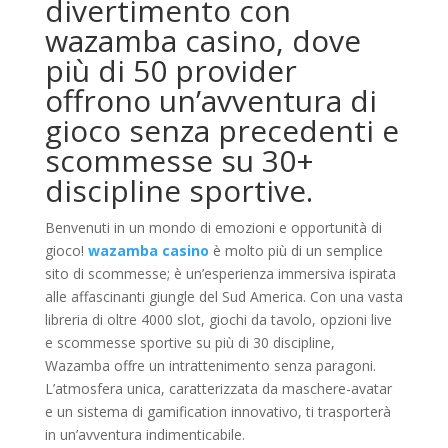
divertimento con
wazamba casino, dove
più di 50 provider
offrono un’avventura di
gioco senza precedenti e
scommesse su 30+
discipline sportive.
Benvenuti in un mondo di emozioni e opportunità di
gioco!
wazamba casino
è molto più di un semplice
sito di scommesse; è un’esperienza immersiva ispirata
alle affascinanti giungle del Sud America. Con una vasta
libreria di oltre 4000 slot, giochi da tavolo, opzioni live
e scommesse sportive su più di 30 discipline,
Wazamba offre un intrattenimento senza paragoni.
L’atmosfera unica, caratterizzata da maschere-avatar
e un sistema di gamification innovativo, ti trasporterà
in un’avventura indimenticabile.