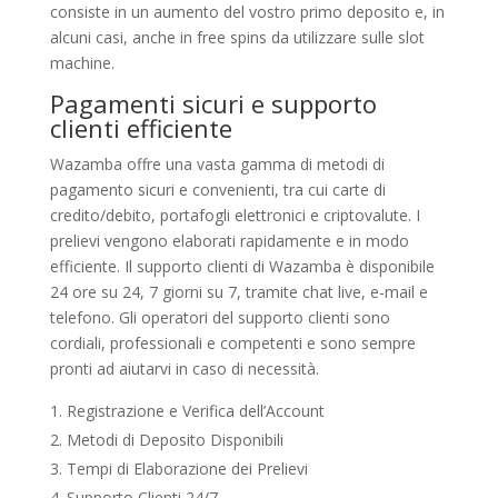
consiste in un aumento del vostro primo deposito e, in
alcuni casi, anche in free spins da utilizzare sulle slot
machine.
Pagamenti sicuri e supporto
clienti efficiente
Wazamba offre una vasta gamma di metodi di
pagamento sicuri e convenienti, tra cui carte di
credito/debito, portafogli elettronici e criptovalute. I
prelievi vengono elaborati rapidamente e in modo
efficiente. Il supporto clienti di Wazamba è disponibile
24 ore su 24, 7 giorni su 7, tramite chat live, e-mail e
telefono. Gli operatori del supporto clienti sono
cordiali, professionali e competenti e sono sempre
pronti ad aiutarvi in caso di necessità.
Registrazione e Verifica dell’Account
Metodi di Deposito Disponibili
Tempi di Elaborazione dei Prelievi
Supporto Clienti 24/7