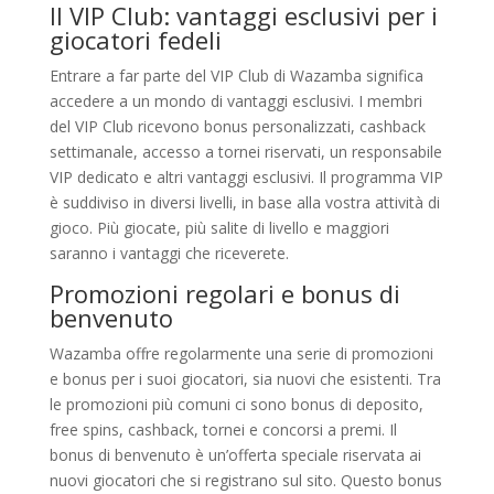
Il VIP Club: vantaggi esclusivi per i
giocatori fedeli
Entrare a far parte del VIP Club di Wazamba significa
accedere a un mondo di vantaggi esclusivi. I membri
del VIP Club ricevono bonus personalizzati, cashback
settimanale, accesso a tornei riservati, un responsabile
VIP dedicato e altri vantaggi esclusivi. Il programma VIP
è suddiviso in diversi livelli, in base alla vostra attività di
gioco. Più giocate, più salite di livello e maggiori
saranno i vantaggi che riceverete.
Promozioni regolari e bonus di
benvenuto
Wazamba offre regolarmente una serie di promozioni
e bonus per i suoi giocatori, sia nuovi che esistenti. Tra
le promozioni più comuni ci sono bonus di deposito,
free spins, cashback, tornei e concorsi a premi. Il
bonus di benvenuto è un’offerta speciale riservata ai
nuovi giocatori che si registrano sul sito. Questo bonus