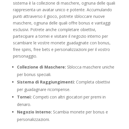
sistema è la collezione di maschere, ognuna delle quali
rappresenta un avatar unico e potente. Accumulando
punti attraverso il gioco, potrete sbloccare nuove
maschere, ognuna delle quali offre bonus e vantaggi
esclusivi. Potrete anche completare obiettivi,
partecipare a tornei e visitare il negozio interno per
scambiare le vostre monete guadagnate con bonus,
free spins, free bets e personalizzazioni per il vostro
personaggio.
Collezione di Maschere:
Sblocca maschere uniche
per bonus speciali.
Sistema di Raggiungimenti:
Completa obiettivi
per guadagnare ricompense.
Tornei:
Competi con altri giocatori per premi in
denaro.
Negozio Interno:
Scambia monete per bonus e
personalizzazioni.