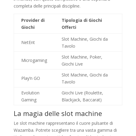
completa delle principali discipline.
Provider di
Tipologia di Giochi
Giochi
Offerti
Slot Machine, Giochi da
NetEnt
Tavolo
Slot Machine, Poker,
Microgaming
Giochi Live
Slot Machine, Giochi da
Play’n GO
Tavolo
Evolution
Giochi Live (Roulette,
Gaming
Blackjack, Baccarat)
La magia delle slot machine
Le slot machine rappresentano il cuore pulsante di
Wazamba. Potrete scegliere tra una vasta gamma di