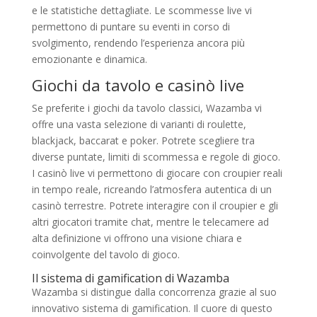
e le statistiche dettagliate. Le scommesse live vi
permettono di puntare su eventi in corso di
svolgimento, rendendo l’esperienza ancora più
emozionante e dinamica.
Giochi da tavolo e casinò live
Se preferite i giochi da tavolo classici, Wazamba vi
offre una vasta selezione di varianti di roulette,
blackjack, baccarat e poker. Potrete scegliere tra
diverse puntate, limiti di scommessa e regole di gioco.
I casinò live vi permettono di giocare con croupier reali
in tempo reale, ricreando l’atmosfera autentica di un
casinò terrestre. Potrete interagire con il croupier e gli
altri giocatori tramite chat, mentre le telecamere ad
alta definizione vi offrono una visione chiara e
coinvolgente del tavolo di gioco.
Il sistema di gamification di Wazamba
Wazamba si distingue dalla concorrenza grazie al suo
innovativo sistema di gamification. Il cuore di questo