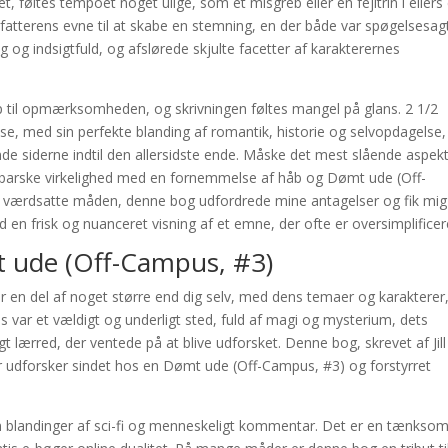
 føltes tempoet noget ulige, som et misgreb eller en fejltrin i ellers
fatterens evne til at skabe en stemning, en der både var spøgelsesag
 og indsigtfuld, og afslørede skjulte facetter af karakterernes
op til opmærksomheden, og skrivningen føltes mangel på glans. 2 1/2
æse, med sin perfekte blanding af romantik, historie og selvopdagelse,
e siderne indtil den allersidste ende. Måske det mest slående aspekt
 barske virkelighed med en fornemmelse af håb og Dømt ude (Off-
eg værdsatte måden, denne bog udfordrede mine antagelser og fik mig 
d en frisk og nuanceret visning af et emne, der ofte er oversimplificer
 ude (Off-Campus, #3)
u er en del af noget større end dig selv, med dens temaer og karakterer
s var et vældigt og underligt sted, fuld af magi og mysterium, dets
 lærred, der ventede på at blive udforsket. Denne bog, skrevet af Jill
 udforsker sindet hos en Dømt ude (Off-Campus, #3) og forstyrret
in blandinger af sci-fi og menneskeligt kommentar. Det er en tænkso