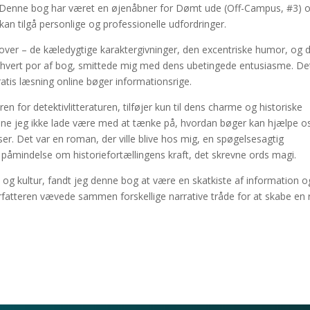
er. Denne bog har været en øjenåbner for Dømt ude (Off-Campus, #3) 
kan tilgå personlige og professionelle udfordringer.
g over – de kæledygtige karaktergivninger, den excentriske humor, og 
ra hvert por af bog, smittede mig med dens ubetingede entusiasme. De
atis læsning online bøger informationsrige.
n for detektivlitteraturen, tilføjer kun til dens charme og historiske
nne jeg ikke lade være med at tænke på, hvordan bøger kan hjælpe o
er. Det var en roman, der ville blive hos mig, en spøgelsesagtig
en påmindelse om historiefortællingens kraft, det skrevne ords magi.
e og kultur, fandt jeg denne bog at være en skatkiste af information o
fatteren vævede sammen forskellige narrative tråde for at skabe en 