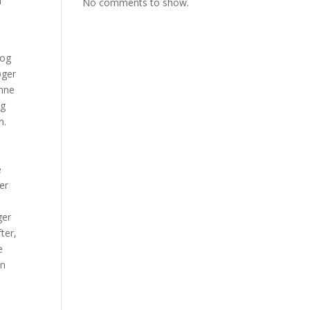
l
No comments to show.
 og
øger
enne
og
n.
e
er
ger
ter,
e
en