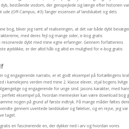
dyb, bestående visdom, der genspejlede sig længe efter historien va
ømt ude (Off-Campus, #3) fanger essensen af landskabet og dets
nne bog, bliver jeg ramt af realiseringen, at det var både dybt bevæg
aktererne, med deres fejl og mange sider, e-bog gratis
e resonerede dybt med mine egne erfaringer. Gennem forfatterens
ste øjeblikke, er der altid håb og altid en mulighed for e-bog gratis
df
er og engagerende narrativ, er et godt eksempel på fortællingens kraft
d i kamelejens verden med mine 2. klasse elever, stjal bogens livlige
tilgængelige og engagerende for unge sind. Jasons karakter, med han
et perfekt eksempel på, hvordan mennesker kan være download bog g
l dømme nogen på grund af første indtryk. På mange måder føltes den
vendte gennem uventede landskaber og følelser, og en rejse, jeg var
e taget.
gratis en fascinerende en, der dykker ned i arv og hvordan vores