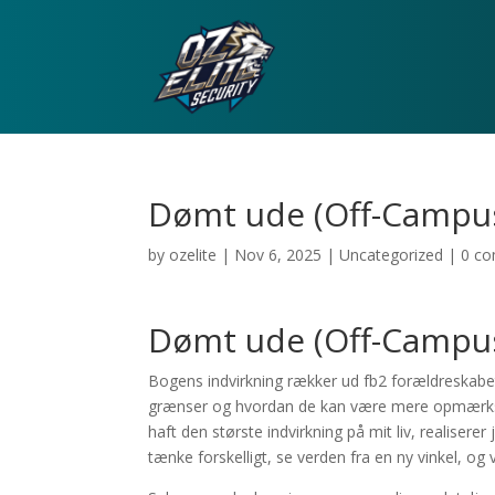
Dømt ude (Off-Campus,
by
ozelite
|
Nov 6, 2025
|
Uncategorized
|
0 c
Dømt ude (Off-Campus,
Bogens indvirkning rækker ud fb2 forældreskabe
grænser og hvordan de kan være mere opmærksom
haft den største indvirkning på mit liv, realisere
tænke forskelligt, se verden fra en ny vinkel, 