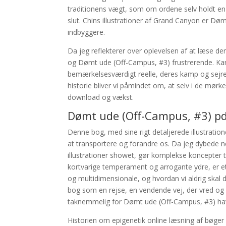
traditionens vægt, som om ordene selv holdt en 
slut. Chins illustrationer af Grand Canyon er D
indbyggere.
Da jeg reflekterer over oplevelsen af at læse de
og Dømt ude (Off-Campus, #3) frustrerende. Kar
bemærkelsesværdigt reelle, deres kamp og sejr
historie bliver vi påmindet om, at selv i de mørke
download og vækst.
Dømt ude (Off-Campus, #3) p
Denne bog, med sine rigt detaljerede illustration
at transportere og forandre os. Da jeg dybede ne
illustrationer showet, gør komplekse koncepter 
kortvarige temperament og arrogante ydre, er 
og multidimensionale, og hvordan vi aldrig ska
bog som en rejse, en vendende vej, der vred og 
taknemmelig for Dømt ude (Off-Campus, #3) hav
Historien om epigenetik online læsning af bøger 