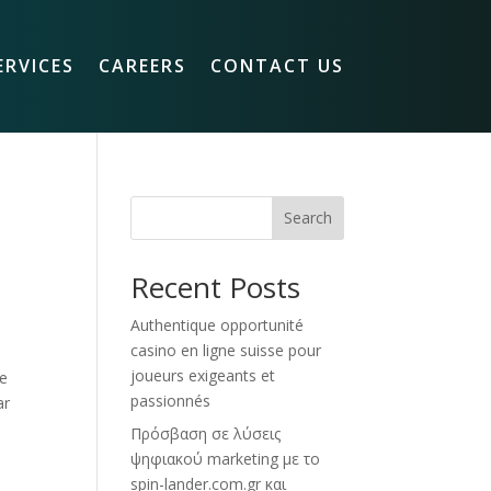
ERVICES
CAREERS
CONTACT US
Search
Recent Posts
Authentique opportunité
casino en ligne suisse pour
joueurs exigeants et
ne
passionnés
ar
Πρόσβαση σε λύσεις
ψηφιακού marketing με το
spin-lander.com.gr και