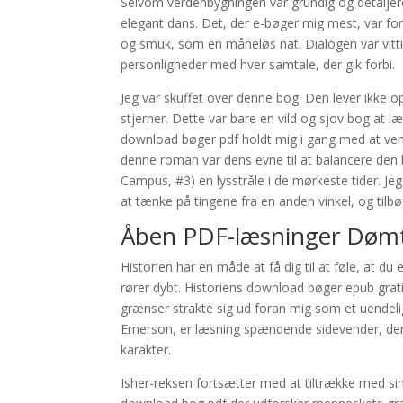
Selvom verdenbygningen var grundig og detaljeret,
elegant dans. Det, der e-bøger mig mest, var for
og smuk, som en måneløs nat. Dialogen var vittig
personligheder med hver samtale, der gik forbi.
Jeg var skuffet over denne bog. Den lever ikke 
stjerner. Dette var bare en vild og sjov bog at l
download bøger pdf holdt mig i gang med at vend
denne roman var dens evne til at balancere den
Campus, #3) en lysstråle i de mørkeste tider. J
at tænke på tingene fra en anden vinkel, og tilbø
Åben PDF-læsninger Dømt
Historien har en måde at få dig til at føle, at d
rører dybt. Historiens download bøger epub grati
grænser strakte sig ud foran mig som et uendeligt
Emerson, er læsning spændende sidevender, der
karakter.
Isher-reksen fortsætter med at tiltrække med s