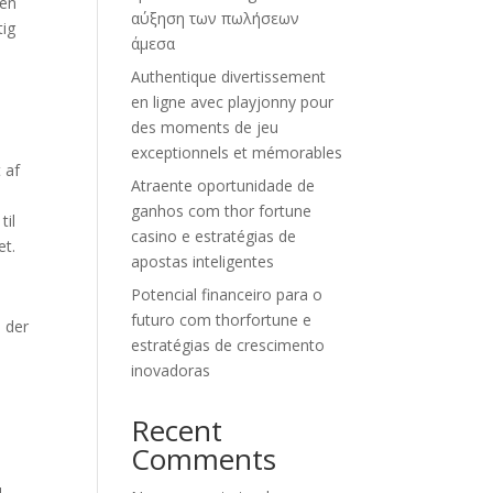
 en
αύξηση των πωλήσεων
tig
άμεσα
Authentique divertissement
en ligne avec playjonny pour
des moments de jeu
exceptionnels et mémorables
 af
Atraente oportunidade de
ganhos com thor fortune
til
casino e estratégias de
et.
apostas inteligentes
Potencial financeiro para o
futuro com thorfortune e
, der
estratégias de crescimento
inovadoras
Recent
Comments
m