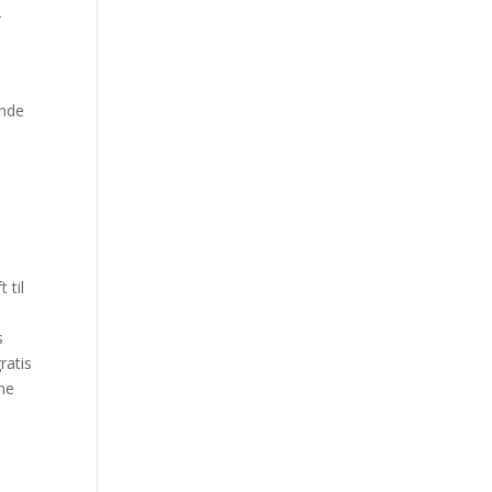
r
ende
 til
s
ratis
ne