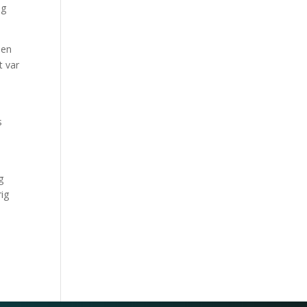
og
den
t var
s
g
rig