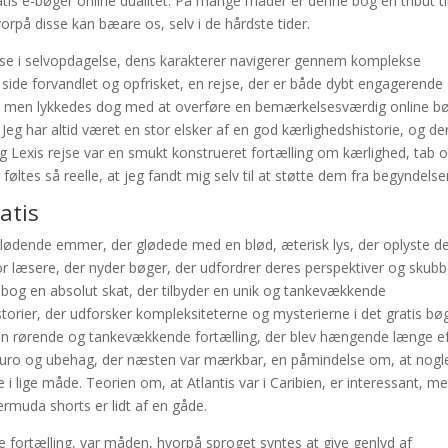
s e-bøger online dualitet. På mange måder er denne bog en tribut ti
rpå disse kan bæare os, selv i de hårdste tider.
e i selvopdagelse, dens karakterer navigerer gennem komplekse
ide forvandlet og opfrisket, en rejse, der er både dybt engagerende
te, men lykkedes dog med at overføre en bemærkelsesværdig online b
 Jeg har altid været en stor elsker af en god kærlighedshistorie, og d
 og Lexis rejse var en smukt konstrueret fortælling om kærlighed, tab 
ltes så reelle, at jeg fandt mig selv til at støtte dem fra begyndelse
atis
glødende emmer, der glødede med en blød, æterisk lys, der oplyste d
r læsere, der nyder bøger, der udfordrer deres perspektiver og skubb
 bog en absolut skat, der tilbyder en unik og tankevækkende
historier, der udforsker kompleksiteterne og mysterierne i det gratis bø
 en rørende og tankevækkende fortælling, der blev hængende længe ef
f uro og ubehag, der næsten var mærkbar, en påmindelse om, at nogl
i lige måde. Teorien om, at Atlantis var i Caribien, er interessant, m
ermuda shorts er lidt af en gåde.
fortælling, var måden, hvorpå sproget syntes at give genlyd af