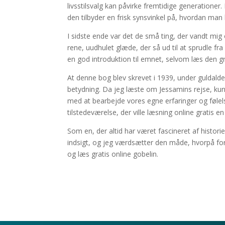
livsstilsvalg kan påvirke fremtidige generation
den tilbyder en frisk synsvinkel på, hvordan man 
I sidste ende var det de små ting, der vandt mi
rene, uudhulet glæde, der så ud til at sprudle f
en god introduktion til emnet, selvom læs den gr
At denne bog blev skrevet i 1939, under guldaldere
betydning. Da jeg læste om Jessamins rejse, ku
med at bearbejde vores egne erfaringer og følels
tilstedeværelse, der ville læsning online gratis 
Som en, der altid har været fascineret af histori
indsigt, og jeg værdsætter den måde, hvorpå for
og læs gratis online gobelin.