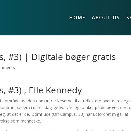
HOME
ABOUT US
S
 #3) | Digitale bøger gratis
omments
 #3) , Elle Kennedy
ts område, da den opmuntrer læserne til at reflektere over deres eg
me på dem i deres daglige liv. Når jeg tænker på de bøger, der h
r jeg, at det er de, Dømt ude (Off-Campus, #3) har udfordret mig til at
og vokse som menneske.