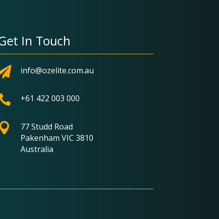
Get In Touch

info@ozelite.com.au

+61 422 003 000

77 Studd Road
Pakenham VIC 3810
Australia