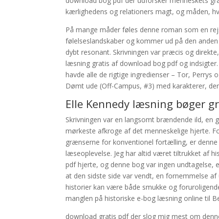
download bog pdf der udforsker menneskets grati
kærlighedens og relationers magt, og måden, hvo
På mange måder føles denne roman som en rejs
følelseslandskaber og kommer ud på den anden s
dybt resonant. Skrivningen var præcis og direk
læsning gratis af download bog pdf og indsigter.
havde alle de rigtige ingredienser – Tor, Perrys
Dømt ude (Off-Campus, #3) med karakterer, der fø
Elle Kennedy læsning bøger gr
Skrivningen var en langsomt brændende ild, en 
mørkeste afkroge af det menneskelige hjerte. Fo
grænserne for konventionel fortælling, er denne
læseoplevelse. Jeg har altid været tiltrukket af 
pdf hjerte, og denne bog var ingen undtagelse,
at den sidste side var vendt, en fornemmelse a
historier kan være både smukke og foruroligende 
manglen på historiske e-bog læsning online til B
download gratis pdf der slog mig mest om denne 