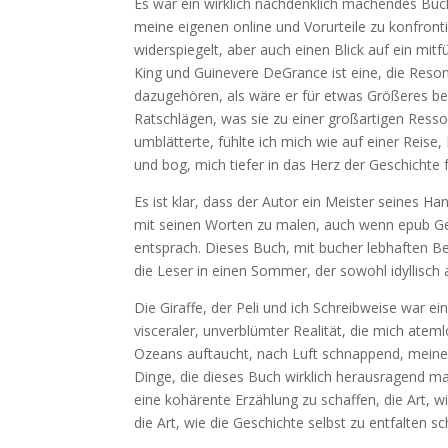
Es war ein wirklich nachdenklich machendes Buc
meine eigenen online und Vorurteile zu konfront
widerspiegelt, aber auch einen Blick auf ein mit
King und Guinevere DeGrance ist eine, die Resona
dazugehören, als wäre er für etwas Größeres bes
Ratschlägen, was sie zu einer großartigen Ressour
umblätterte, fühlte ich mich wie auf einer Reise,
und bog, mich tiefer in das Herz der Geschichte 
Es ist klar, dass der Autor ein Meister seines H
mit seinen Worten zu malen, auch wenn epub G
entsprach. Dieses Buch, mit bucher lebhaften B
die Leser in einen Sommer, der sowohl idyllisch 
Die Giraffe, der Peli und ich Schreibweise war e
visceraler, unverblümter Realität, die mich atem
Ozeans auftaucht, nach Luft schnappend, mein
Dinge, die dieses Buch wirklich herausragend 
eine kohärente Erzählung zu schaffen, die Art, w
die Art, wie die Geschichte selbst zu entfalten 