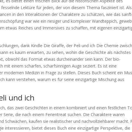
, es bietet einen frischen Blick auf die historischen Aspekte des
ch fesselnde Lektüre für jeden, der von diesem Thema fasziniert ist. Als
Nuancen in den Interaktionen der Charaktere zu schätzen, wie das sanft
tenschöpfung war wie ein riesiger und komplexer Wandteppich, geweb
m etwas Reiches und Immersives zu schaffen, mit eigenen einzigarti
chlungen, dank Kindle Die Giraffe, der Peli und ich Die Chemie zwisc
 kann es kaum erwarten, zu sehen, wohin die Geschichte als nächstes
unkt, obwohl das Format etwas durcheinander sein kann. Der bio-
ch mit einem scharfen, scharfsinnigen Auge seziert. Es ist eine
der modernen Medizin in Frage zu stellen. Dieses Buch scheint ein Mu
 ich kann verstehen, warum es für seine einzigartige Mischung aus
eli und ich
ch, das zwei Geschichten in einem kombiniert und einen festlichen T
der Serie, die nach einem Ferientreat suchen. Die Charaktere waren
nd Schwächen, kaufen sie realistischer und nachvollziehbarer macht. 
ie interessieren, bietet dieses Buch eine einzigartige Perspektive, die