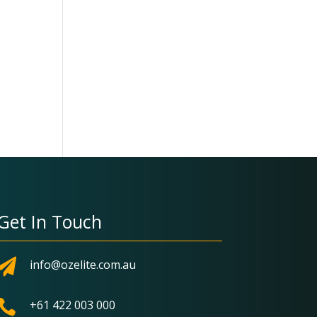
Get In Touch

info@ozelite.com.au

+61 422 003 000