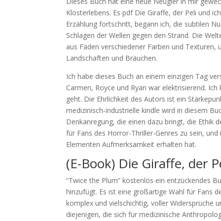
Dieses Buch hat eine neue Neugier in mir geweckt
Klosterlebens. Es pdf Die Giraffe, der Peli und i
Erzählung fortschritt, begann ich, die subtilen 
Schlagen der Wellen gegen den Strand. Die Wel
aus Fäden verschiedener Farben und Texturen, u
Landschaften und Bräuchen.
Ich habe dieses Buch an einem einzigen Tag vers
Carmen, Royce und Ryan war elektrisierend. Ich
geht. Die Ehrlichkeit des Autors ist ein Stärkep
medizinisch-industrielle kindle wird in diesem Bu
Denkanregung, die einen dazu bringt, die Ethik 
für Fans des Horror-Thriller-Genres zu sein, und
Elementen Aufmerksamkeit erhalten hat.
(E-Book) Die Giraffe, der P
“Twice the Plum” kostenlos ein entzückendes Bu
hinzufügt. Es ist eine großartige Wahl für Fans 
komplex und vielschichtig, voller Widersprüche u
diejenigen, die sich für medizinische Anthropolog