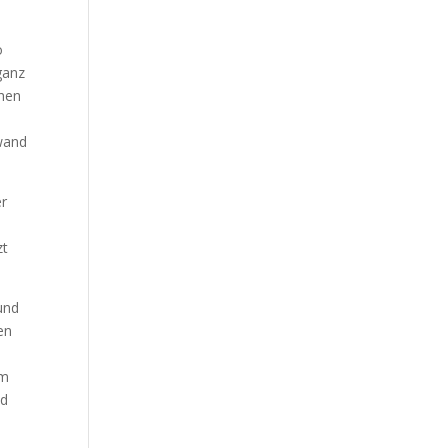
o
ganz
chen
 wand
er
zt
 und
en
um
nd