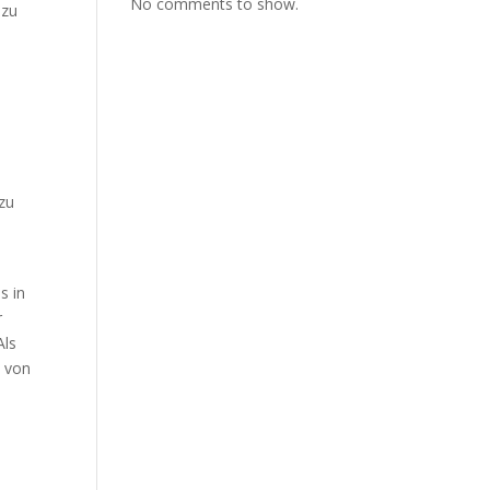
No comments to show.
 zu
 zu
s in
r
Als
, von