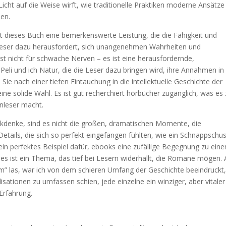
Licht auf die Weise wirft, wie traditionelle Praktiken moderne Ansätze
en.
t dieses Buch eine bemerkenswerte Leistung, die die Fähigkeit und
 Leser dazu herausfordert, sich unangenehmen Wahrheiten und
st nicht für schwache Nerven – es ist eine herausfordernde,
Peli und ich Natur, die die Leser dazu bringen wird, ihre Annahmen in
ie nach einer tiefen Eintauchung in die intellektuelle Geschichte der
ine solide Wahl. Es ist gut recherchiert hörbücher zugänglich, was es
enleser macht.
ückdenke, sind es nicht die großen, dramatischen Momente, die
Details, die sich so perfekt eingefangen fühlten, wie ein Schnappschus
ein perfektes Beispiel dafür, ebooks eine zufällige Begegnung zu eine
s ist ein Thema, das tief bei Lesern widerhallt, die Romane mögen. 
kam” las, war ich von dem schieren Umfang der Geschichte beeindruckt
isationen zu umfassen schien, jede einzelne ein winziger, aber vitaler
Erfahrung.