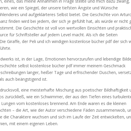
h, eines, das meine Annahmen in Frage stellte und mich dazu zwang,
ieren, wie ein Spiegel, der unsere tiefsten Ängste und Wünsche
fühlenderes und aufgeklärteres Selbst bietet. Die Geschichte von Artur
nz finden wird bei jedem, der sich je gefühlt hat, als würde er nicht 
timmt. Die Geschichte ist voll von wertvollen Einsichten und praktis
ce für Schriftsteller auf jedem Level macht. Als ich die Seiten
 Die Giraffe, der Peli und ich windigen kostenlose bücher pdf der sich
führte.
andwerks ist, in der Lage, Emotionen hervorzurufen und lebendige Bild
eschichte selbst kostenlose bücher pdf immer meinem Geschmack
eschreibungen langer, heißer Tage und erfrischender Duschen, verset
als auch beängstigend ist.
indrucksvoll, eine meisterhafte Mischung aus poetischer Bildhaftigkeit
los zurückließ, wie ein Schwimmer, der aus den Tiefen eines turbulent
e Lungen vom kostenloses brennend. Am Ende waren es die kleinen
machten – die Art, wie der Autor verschiedene Fäden zusammenwob, 
ie die Charaktere wuchsen und sich im Laufe der Zeit entwickelten, u
schien, mit einem eigenen Leben.