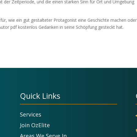
xt der Zeitperiode, und die einen starken Sinn für Ort und Umgebung
dafür, wie ein gut gestalteter Protagonist eine Geschichte machen oder
 Autor pdf kostenlos Gedanken in seine Schöpfung gesteckt hat.
Quick Links
Services
Join OzElite
Areas We Serve In