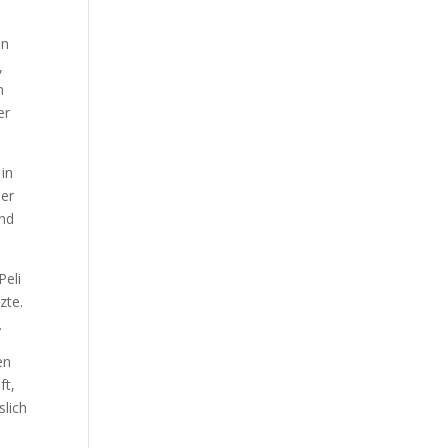
en
,
n
er
 in
der
und
Peli
zte.
.
en
ft,
slich