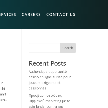
ERVICES
CAREERS
CONTACT US
Search
Recent Posts
Authentique opportunité
casino en ligne suisse pour
joueurs exigeants et
 in
passionnés
icht
fahrt
Πρόσβαση σε λύσεις
icht.
ψηφιακού marketing με το
spin-lander.com.gr και