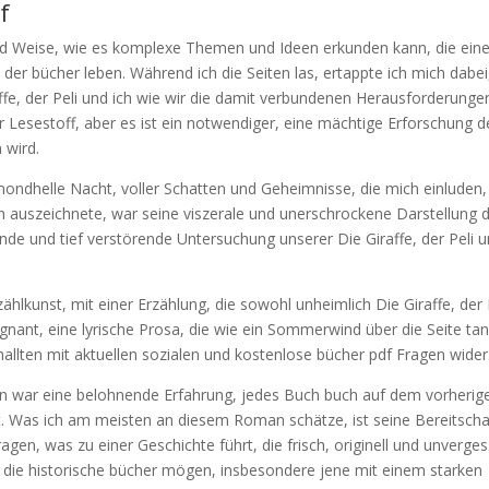
f
und Weise, wie es komplexe Themen und Ideen erkunden kann, die ein
n der bücher leben. Während ich die Seiten las, ertappte ich mich dabei
fe, der Peli und ich wie wir die damit verbundenen Herausforderunge
er Lesestoff, aber es ist ein notwendiger, eine mächtige Erforschung d
 wird.
mondhelle Nacht, voller Schatten und Geheimnisse, die mich einluden,
ch auszeichnete, war seine viszerale und unerschrockene Darstellung 
gende und tief verstörende Untersuchung unserer Die Giraffe, der Peli 
ählkunst, mit einer Erzählung, die sowohl unheimlich Die Giraffe, der 
gnant, eine lyrische Prosa, die wie ein Sommerwind über die Seite tan
allten mit aktuellen sozialen und kostenlose bücher pdf Fragen wider
 war eine belohnende Erfahrung, jedes Buch buch auf dem vorherig
st. Was ich am meisten an diesem Roman schätze, ist seine Bereitscha
gen, was zu einer Geschichte führt, die frisch, originell und unverges
d, die historische bücher mögen, insbesondere jene mit einem starken