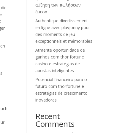
αύξηση των πωλήσεων
 die
άμεσα
e
Authentique divertissement
t
en ligne avec playjonny pour
gen
des moments de jeu
exceptionnels et mémorables
hen
Atraente oportunidade de
ganhos com thor fortune
casino e estratégias de
apostas inteligentes
ss
Potencial financeiro para o
futuro com thorfortune e
estratégias de crescimento
inovadoras
ouch
Recent
Comments
Für