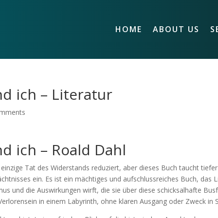
HOME
ABOUT US
S
nd ich – Literatur
omments
und ich – Roald Dahl
einzige Tat des Widerstands reduziert, aber dieses Buch taucht tiefer
htnisses ein. Es ist ein mächtiges und aufschlussreiches Buch, das L
us und die Auswirkungen wirft, die sie über diese schicksalhafte Bus
Verlorensein in einem Labyrinth, ohne klaren Ausgang oder Zweck in S