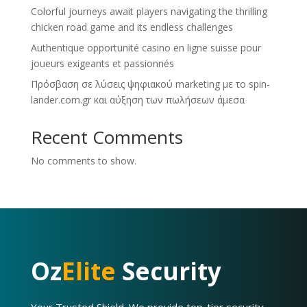
Colorful journeys await players navigating the thrilling
chicken road game and its endless challenges
Authentique opportunité casino en ligne suisse pour
joueurs exigeants et passionnés
Πρόσβαση σε λύσεις ψηφιακού marketing με το spin-
lander.com.gr και αύξηση των πωλήσεων άμεσα
Recent Comments
No comments to show.
Oz
Elite
Security
Your Trusted Shield. We provide top-tier security