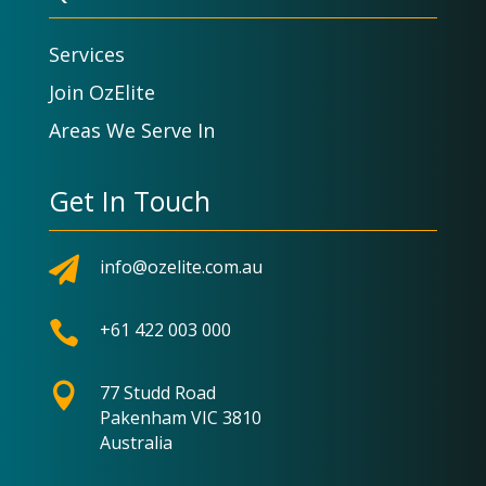
Services
Join OzElite
Areas We Serve In
Get In Touch

info@ozelite.com.au

+61 422 003 000

77 Studd Road
Pakenham VIC 3810
Australia