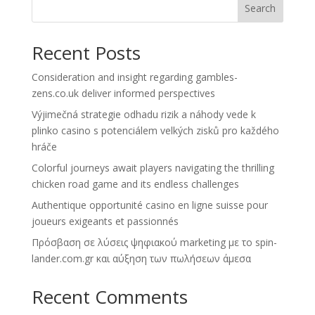
Search
Recent Posts
Consideration and insight regarding gambles-
zens.co.uk deliver informed perspectives
Výjimečná strategie odhadu rizik a náhody vede k
plinko casino s potenciálem velkých zisků pro každého
hráče
Colorful journeys await players navigating the thrilling
chicken road game and its endless challenges
Authentique opportunité casino en ligne suisse pour
joueurs exigeants et passionnés
Πρόσβαση σε λύσεις ψηφιακού marketing με το spin-
lander.com.gr και αύξηση των πωλήσεων άμεσα
Recent Comments